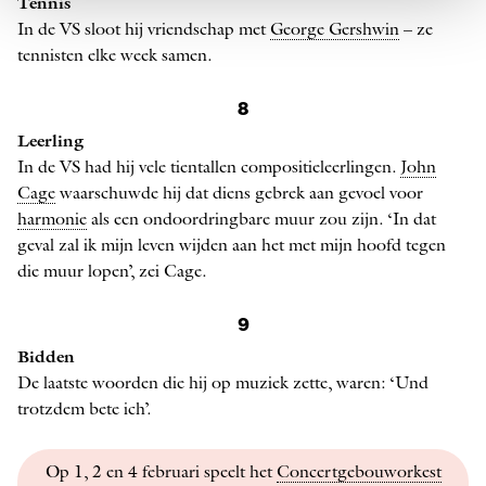
Tennis
In de VS sloot hij vriendschap met
George Gershwin
– ze
tennisten elke week samen.
8
Leerling
In de VS had hij vele tientallen compositieleerlingen.
John
Cage
waarschuwde hij dat diens gebrek aan gevoel voor
harmonie
als een ondoordringbare muur zou zijn. ‘In dat
geval zal ik mijn leven wijden aan het met mijn hoofd tegen
die muur lopen’, zei Cage.
9
Bidden
De laatste woorden die hij op muziek zette, waren: ‘Und
trotzdem bete ich’.
Op 1, 2 en 4 februari speelt het
Concertgebouworkest