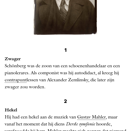
Arnold Schönberg
1
Zwager
Schönberg was de zoon van een schoenenhandelaar en een
pianolerares. Als componist was hij auto­didact, al kreeg hij
contrapunt
lessen van Alexander Zemlinsky, die later zijn
zwager zou worden.
2
Hekel
Hij had een hekel aan de muziek van
Gustav Mahler
, maar
vanaf het moment dat hij diens
Derde symfonie
hoorde,