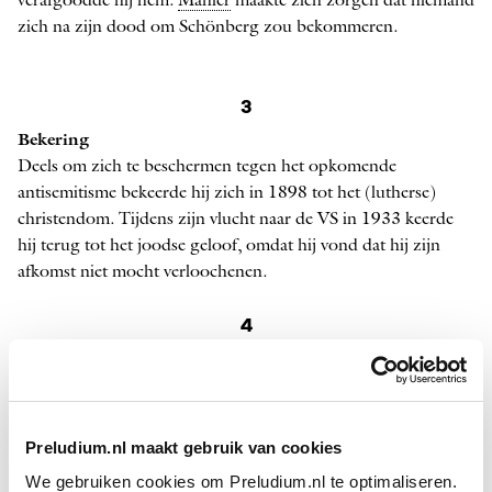
verafgoodde hij hem.
Mahler
maakte zich zorgen dat niemand
zich na zijn dood om Schönberg zou bekommeren.
3
Bekering
Deels om zich te beschermen tegen het opkomende
antisemitisme bekeerde hij zich in 1898 tot het (lutherse)
christendom. Tijdens zijn vlucht naar de VS in 1933 keerde
hij terug tot het joodse geloof, omdat hij vond dat hij zijn
afkomst niet mocht verloochenen.
4
Bedrogen
In 1908 verliet zijn eerste vrouw Mathilde (Zemlinsky’s zus)
hem tijdelijk voor een jonge kunstenaar. Precies in deze
periode keerde Schönberg zich definitief af van de traditionele
Preludium.nl maakt gebruik van cookies
tonaliteit.
We gebruiken cookies om Preludium.nl te optimaliseren.