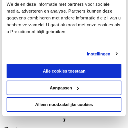
We delen deze informatie met partners voor sociale
5
media, adverteren en analyse. Partners kunnen deze
Ensemble
gegevens combineren met andere informatie die zij van u
Pierrot lunaire
uit 1912 was niet alleen revolutionair vanwege
hebben verzameld. U gaat akkoord met onze cookies als
het gebruik van atonaliteit en Sprechgesang (spreekzang),
u Preludium.nl blijft gebruiken.
maar ook invloedrijk vanwege zijn
instrumentatie
– een
ensemble van fluit, klarinet, viool,
cello
, piano en vocalist
noemen we nog steeds een ‘Pierrot-ensemble’.
Instellingen
6
Alle cookies toestaan
Schilder
Schönberg was ook een verdienstelijk kunstschilder, wiens
doeken niet zelden naast die van tijdgenoten Franz Marc en
Aanpassen
Wassily Kandinsky hingen. De meeste schilderde hij in de
jaren 1908-1910, wat ook muzikaal een zeer productieve
Alleen noodzakelijke cookies
periode was.
7