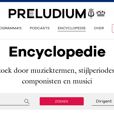
OGRAMMA'S
PODCASTS
ENCYCLOPEDIE
OVER
Encyclopedie
zoek door muziektermen, stijlperiodes
componisten en musici
ZOEKEN
Dirigent