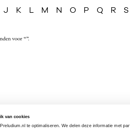
J
K
L
M
N
O
P
Q
R
S
nden voor “”.
ik van cookies
reludium.nl te optimaliseren. We delen deze informatie met par