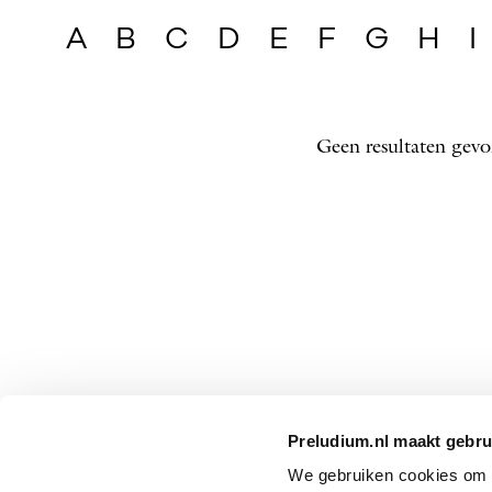
A
B
C
D
E
F
G
H
I
Geen resultaten gevo
Preludium.nl maakt gebru
We gebruiken cookies om P