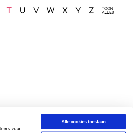
T
U
V
W
X
Y
Z
TOON
ALLES
Alle cookies toestaan
tners voor