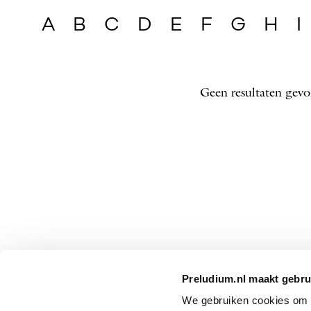
A
B
C
D
E
F
G
H
I
Geen resultaten gevo
Preludium.nl maakt gebru
We gebruiken cookies om P