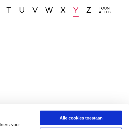
T
U
V
W
X
Y
Z
TOON
ALLES
Alle cookies toestaan
tners voor