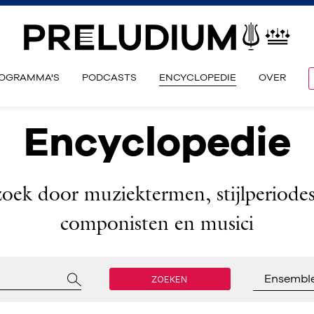
OGRAMMA'S
PODCASTS
ENCYCLOPEDIE
OVER
Encyclopedie
zoek door muziektermen, stijlperiodes
componisten en musici
ZOEKEN
Ensembl