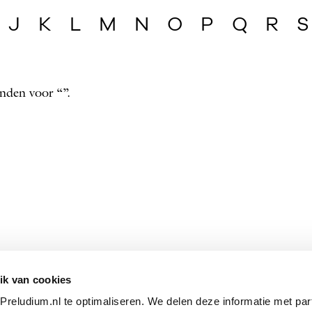
J
K
L
M
N
O
P
Q
R
S
nden voor “”.
ik van cookies
reludium.nl te optimaliseren. We delen deze informatie met par