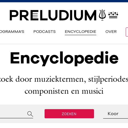
OGRAMMA'S
PODCASTS
ENCYCLOPEDIE
OVER
Encyclopedie
zoek door muziektermen, stijlperiodes
componisten en musici
ZOEKEN
Koor