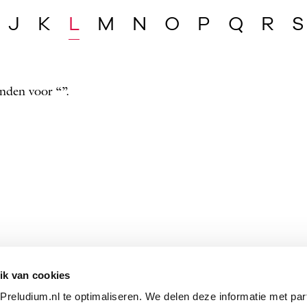
J
K
L
M
N
O
P
Q
R
S
nden voor “”.
ik van cookies
reludium.nl te optimaliseren. We delen deze informatie met par