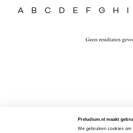
A
B
C
D
E
F
G
H
I
Geen resultaten gevo
Preludium.nl maakt gebru
We gebruiken cookies om P