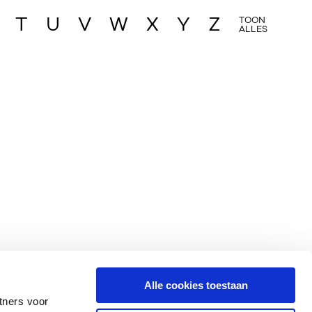
T
U
V
W
X
Y
Z
TOON
ALLES
Alle cookies toestaan
tners voor