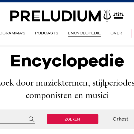
OGRAMMA'S
PODCASTS
ENCYCLOPEDIE
OVER
Encyclopedie
zoek door muziektermen, stijlperiodes
componisten en musici
ZOEKEN
Orkest