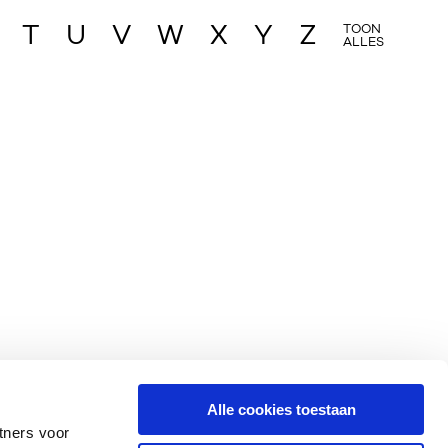
T
U
V
W
X
Y
Z
TOON
ALLES
Alle cookies toestaan
tners voor