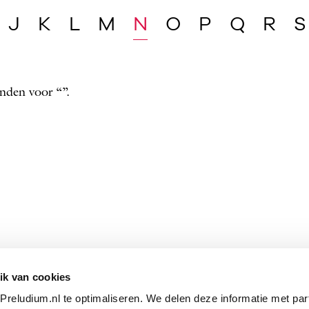
J
K
L
M
N
O
P
Q
R
S
nden voor “”.
ik van cookies
reludium.nl te optimaliseren. We delen deze informatie met par