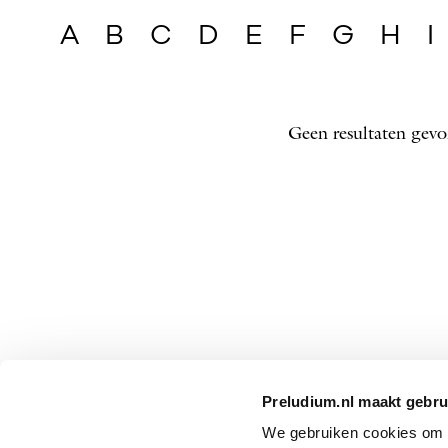
A
B
C
D
E
F
G
H
I
Geen resultaten gevo
Preludium.nl maakt gebru
We gebruiken cookies om P