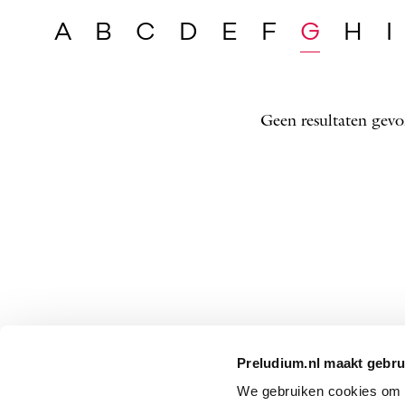
A
B
C
D
E
F
G
H
I
Geen resultaten gevo
Preludium.nl maakt gebru
We gebruiken cookies om P