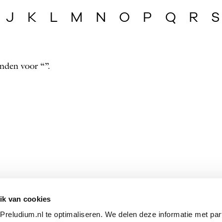
J
K
L
M
N
O
P
Q
R
S
nden voor “”.
ik van cookies
reludium.nl te optimaliseren. We delen deze informatie met par