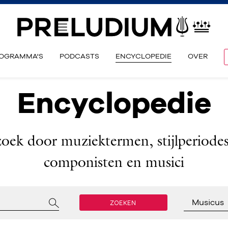
OGRAMMA'S
PODCASTS
ENCYCLOPEDIE
OVER
Encyclopedie
zoek door muziektermen, stijlperiodes
componisten en musici
ZOEKEN
Musicus