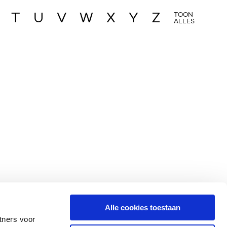
T
U
V
W
X
Y
Z
TOON
ALLES
Alle cookies toestaan
tners voor