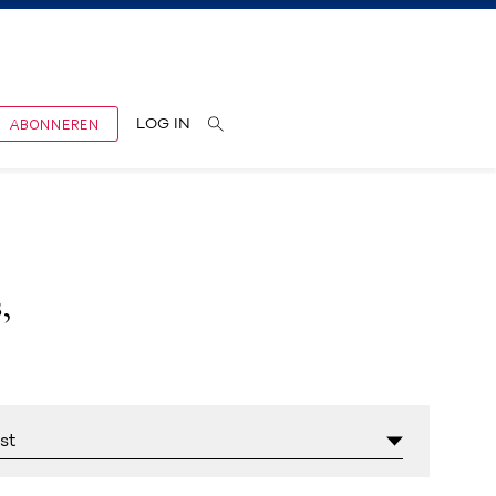
ABONNEREN
LOG IN
,
st