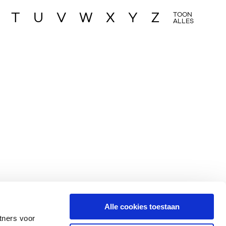
T
U
V
W
X
Y
Z
TOON
ALLES
Alle cookies toestaan
tners voor