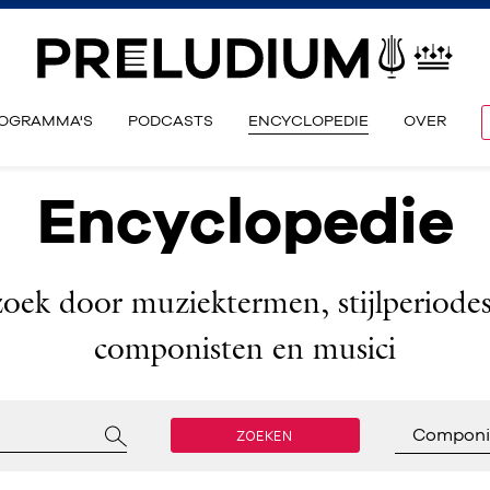
OGRAMMA'S
PODCASTS
ENCYCLOPEDIE
OVER
Encyclopedie
zoek door muziektermen, stijlperiodes
componisten en musici
ZOEKEN
Componi