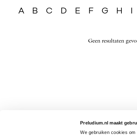
A
B
C
D
E
F
G
H
I
Geen resultaten gevo
Preludium.nl maakt gebru
We gebruiken cookies om P