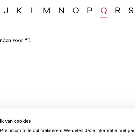
J
K
L
M
N
O
P
Q
R
S
nden voor “”.
ik van cookies
reludium.nl te optimaliseren. We delen deze informatie met par