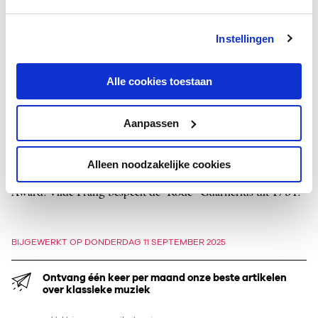
York, ­Chicago, Los Angeles, Cleveland, Sydney en Tokio.
Instellingen
In april 2018 debuteerde ze bij het
Concertgebouworkest
(­
Mozart
met
Trevor Pinnock
), waar ze ­terugkeerde in
december 2022 (Berg met
Barbara Hannigan
) en mei 2025
Alle cookies toestaan
(
Sjostakovitsj
met
Semyon Bychkov
). Het
kamermuziekpodium deelde Vilde Frang met Yuri Bashmet,
Aanpassen
Sol Gabetta
,
Leif Ove Andsnes
en
Janine Jansen
. Ze kreeg
Edisons in 2011 en 2012, en won verder onder meer een
Grand Prix du Disque, de Preis der deutschen
Alleen noodzakelijke cookies
Schallplattenkritik, een Diapason d’Or en een ­Gramophone
Award. Vilde Frang bespeelt de ­‘Rode’-Guarnerius uit 1734.
BIJGEWERKT OP DONDERDAG 11 SEPTEMBER 2025
Ontvang één keer per maand onze beste artikelen
over klassieke muziek