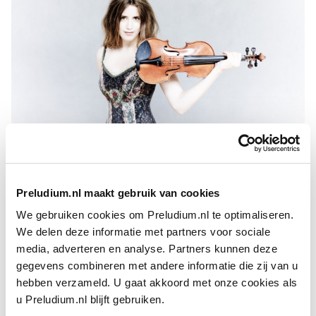
Vilde Frang
FOTO: MARCO BORGGREVE
In 2012 won de Noorse violiste de Credit Suisse Young
Preludium.nl maakt gebruik van cookies
Artists Award en debuteerde ze onder leiding van
Bernard
We gebruiken cookies om Preludium.nl te optimaliseren.
Haitink
op het Lucerne Festival. Sindsdien was ze te gast bij
We delen deze informatie met partners voor sociale
gezelschappen als de Wiener en de
Berliner Philharmoniker
,
media, adverteren en analyse. Partners kunnen deze
het
London Symphony Orchestra
, het
Gewandhausorchester
gegevens combineren met andere informatie die zij van u
Leipzig
, het Sym­phonieorchester des Bayerischen Rundfunks,
hebben verzameld. U gaat akkoord met onze cookies als
het
Budapest Festival Orchestra
, het
Chamber Orchestra of
u Preludium.nl blijft gebruiken.
Europe
, het
Orchestre de Paris
en de orkesten van New