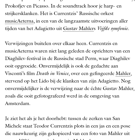
Prokofjev en Picasso. In de soundtrack hoor je harp- en
strijkersklanken. Het is Currentzis’ Russische orkest
musicAeterna
, in een van de langzaamste uitvoeringen aller
tijden van het Adagietto uit
Gustav Mahler
s
Vijfde symfonie
.
Verwijzingen buitelen over elkaar heen. Currentzis en
musicAeterna waren niet lang geleden de oprichters van een
Diaghilev-­festival in de Russische stad Perm, waar Diaghilev
ooit opgroeide. Onvermijdelijk is ook de gedachte aan
Visconti’s film
Death in Venice
, over een gefingeerde
Mahler
,
stervend op het Lido bij de klanken van zijn Adagietto. Nog
onvermijdelijker is de verwijzing naar de échte Gustav Mahler,
zoals die ooit gefotografeerd werd in de omgeving van
Amsterdam.
Je ziet het als je het doorhebt: tussen de zerken van San
Michele staat Teodor Currentzis plots in een jas en een pose
die nauwkeurig zijn gekopieerd van een foto van Mahler uit