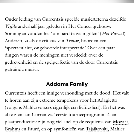
Teodor Currentzis
FOTO: LILIYA OLKHOVAYA
Onder leiding van Currentzis speelde musicAeterna dezelfde
Vijfde
anderhalf jaar geleden in Het Concertgebouw.
Sommigen vonden het ‘om hard te gaan gillen’ (
Het Parool
).
Anderen, zoals de criticus van
Trouw
, hoorden een
‘spectaculaire, ongehoorde interpretatie’. Over een paar
dingen waren de meningen niet verdeeld: over de
gedrevenheid en de spelperfectie van de door Currentzis
getrainde musici.
Addams Family
Currentzis heeft een innige verhouding met de dood. Het valt
te horen aan zijn extreme tempokeus voor het Adagietto
(volgens Mahlervorsers eigenlijk een liefdeslied). En het was
al te zien aan Currentzis’ eerste tourneeprogramma’s en
plaatproducties: zijn oog viel snel op de requiems van
Mozart
,
Brahms
en Fauré, en op symfonieën van
Tsjaikovski
, Mahler