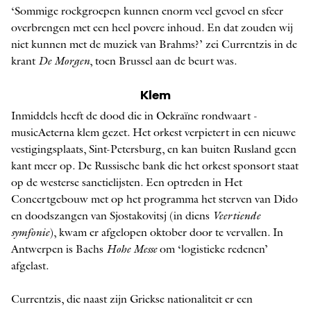
‘Sommige rockgroepen kunnen enorm veel gevoel en sfeer
overbrengen met een heel povere inhoud. En dat zouden wij
niet kunnen met de muziek van Brahms?’ zei Currentzis in de
krant
De Morgen
, toen Brussel aan de beurt was.
Klem
Inmiddels heeft de dood die in Oekraïne rondwaart ­
musicAeterna klem gezet. Het orkest verpietert in een nieuwe
vestigingsplaats, Sint-­Petersburg, en kan buiten Rusland geen
kant meer op. De Russische bank die het orkest sponsort staat
op de westerse sanctielijsten. Een optreden in Het
Concertgebouw met op het programma het sterven van Dido
en doodszangen van Sjostakovitsj (in diens
Veertiende
symfonie
), kwam er afgelopen oktober door te vervallen. In
Antwerpen is Bachs
Hohe Messe
om ‘logistieke redenen’
afgelast.
Currentzis, die naast zijn Griekse nationaliteit er een