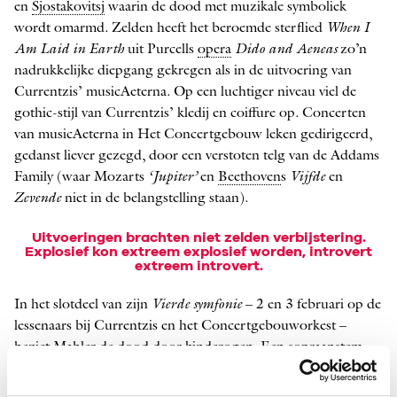
en
Sjostakovitsj
waarin de dood met muzikale symboliek
wordt omarmd. Zelden heeft het beroemde sterflied
When I
Am Laid in Earth
uit Purcells
opera
Dido and Aeneas
zo’n
nadrukkelijke diepgang gekregen als in de uitvoering van
Currentzis’ ­musicAeterna. Op een luchtiger niveau viel de
gothic-stijl van Currentzis’ kledij en coiffure op. Concerten
van musicAeterna in Het Concertgebouw leken gedirigeerd,
gedanst liever gezegd, door een verstoten telg van de Addams
Family (waar Mozarts
‘Jupiter’
en
Beethoven
s
Vijfde
en
Zevende
niet in de belangstelling staan).
Uitvoeringen brachten niet zelden verbijstering.
Explosief kon extreem explosief worden, introvert
extreem introvert.
In het slotdeel van zijn
Vierde symfonie
– 2 en 3 februari op de
lessenaars bij Currentzis en het Concertgebouworkest –
beziet Mahler de dood door kinderogen. Een sopraanstem
bezingt ‘behaglich’ het leven in de hemel.