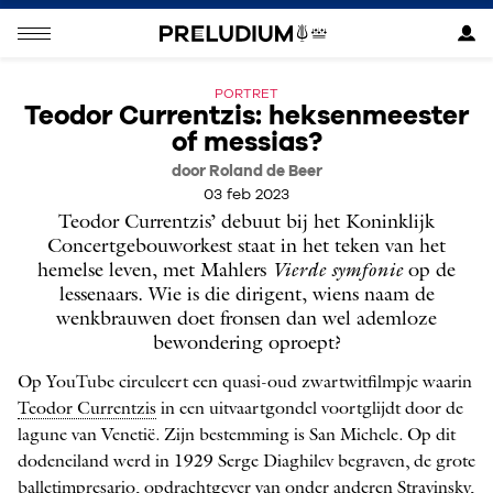
PORTRET
Teodor Currentzis: heksenmeester
of messias?
door Roland de Beer
03 feb 2023
Teodor Currentzis’ debuut bij het Koninklijk
Concertgebouworkest staat in het teken van het
hemelse leven, met Mahlers
Vierde symfonie
op de
lessenaars. Wie is die dirigent, wiens naam de
wenkbrauwen doet fronsen dan wel ademloze
bewondering oproept?
Op YouTube circuleert een quasi-oud zwartwitfilmpje waarin
Teodor Currentzis
in een uitvaartgondel voortglijdt door de
lagune van Venetië. Zijn bestemming is San Michele. Op dit
dodeneiland werd in 1929 Serge Diaghilev begraven, de grote
ballet­impresario, opdrachtgever van onder anderen Stravinsky,