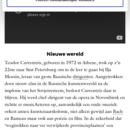
Nieuwe wereld
Teodor Currentzis, geboren in 1972 in Athene, trok op z’n
22ste naar Sint-­Petersburg om in de leer te gaan bij Ilja
Moesin, leraar van grote Russische
dirigent
en. Aangetrokken
door nieuw elan in de Russische kunstenwereld na de
implosie van het Sovjetsysteem, besloot Currentzis daar te
blijven. Hij werd chef-dirigent van de opera in ­Novosibirsk en
richtte er musicAeterna op, aanvankelijk een oude-muziek­
orkest annex kunstenaarskolonie, niet alleen gewijd aan
Bach
en Rameau maar ook aan poëzie en film. In de zekerheid dat
‘wegtrekken naar ver verwijderde provincieplaatsen’ een