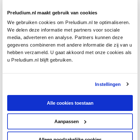
Eerdere delen van de symfonie lijken ernaartoe
Preludium.nl maakt gebruik van cookies
gecomponeerd, met een Magere Hein die schril viool speelt in
deel twee, en een sublieme illusie van het paradijs in deel drie
We gebruiken cookies om Preludium.nl te optimaliseren.
(totdat muzikaal onweer de droom verstoort). De tekst van
We delen deze informatie met partners voor sociale
het slotdeel komt uit een volksdichtbundel,
Des Knaben
media, adverteren en analyse. Partners kunnen deze
Wunderhorn
, en wordt in de regel uitgelegd als een kinderlijk
gegevens combineren met andere informatie die zij van u
naïeve voorstelling van het hiernamaals. Wie in Mahlers
hebben verzameld. U gaat akkoord met onze cookies als
toonzetting een schrijnender situatie hoort – alsof een
u Preludium.nl blijft gebruiken.
gestorven kind vanuit het hiernamaals de overlevenden troost
– krijgt het bevestigd in een fragment van Currentzis’
uitvoering met het SWR Symphonieorchester Stuttgart. Ook
Instellingen
weer op YouTube: Currentzis tilt Mahlers slotbladzijden naar
transcendente sferen, onaards langzaam; zacht tot op het
onhoorbare.
Alle cookies toestaan
Aanpassen
Alleen noodzakelijke cookies