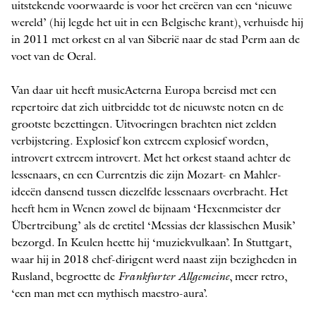
uitstekende voorwaarde is voor het creëren van een ‘nieuwe
wereld’ (hij legde het uit in een Belgische krant), verhuisde hij
in 2011 met orkest en al van Siberië naar de stad Perm aan de
voet van de Oeral.
Van daar uit heeft musicAeterna Europa bereisd met een
repertoire dat zich uitbreidde tot de nieuwste noten en de
grootste bezettingen. Uitvoeringen brachten niet zelden
verbijstering. Explosief kon extreem explosief worden,
introvert extreem introvert. Met het orkest staand achter de
lessenaars, en een Currentzis die zijn Mozart- en Mahler-
ideeën dansend tussen diezelfde lessenaars overbracht. Het
heeft hem in Wenen zowel de bijnaam ‘Hexenmeister der
Übertreibung’ als de eretitel ‘Messias der klassischen Musik’
bezorgd. In Keulen heette hij ‘muziekvulkaan’. In Stuttgart,
waar hij in 2018 chef-dirigent werd naast zijn bezigheden in
Rusland, begroette de
Frankfurter Allgemeine
, meer retro,
‘een man met een mythisch maestro-aura’.