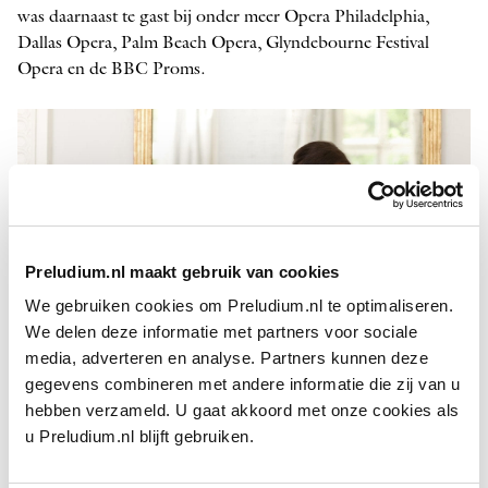
was daarnaast te gast bij onder meer Opera Philadelphia,
Dallas Opera, Palm Beach Opera, Glyndebourne Festival
Opera en de BBC Proms.
Preludium.nl maakt gebruik van cookies
We gebruiken cookies om Preludium.nl te optimaliseren.
We delen deze informatie met partners voor sociale
media, adverteren en analyse. Partners kunnen deze
gegevens combineren met andere informatie die zij van u
hebben verzameld. U gaat akkoord met onze cookies als
Tamara Mumford
u Preludium.nl blijft gebruiken.
FOTO: DARIO ACOSTA
De mezzosopraan geeft ook graag
recital
s en wordt geregeld