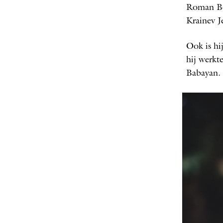
Roman Bor
Krainev 
Ook is hi
hij werkt
Babayan.