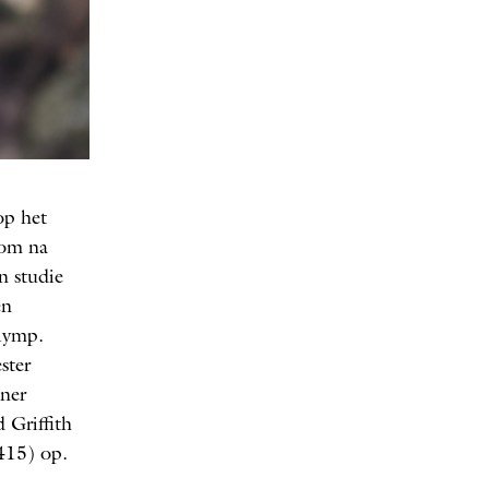
op het
 om na
n studie
en
Olymp.
ster
ner
Griffith
415) op.