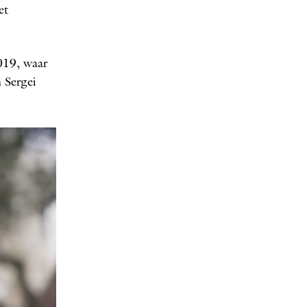
et
019, waar
 Sergei