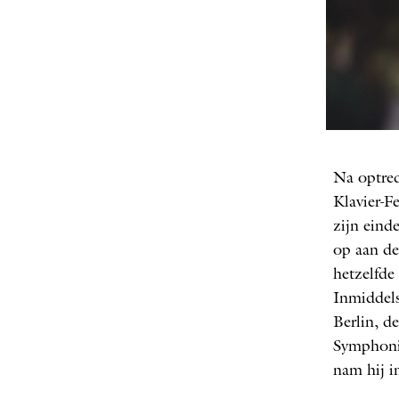
FOT
Na optred
Klavier-­
zijn eind
op aan de
hetzelfde
Inmiddels
Berlin, d
Symphoni
nam hij 