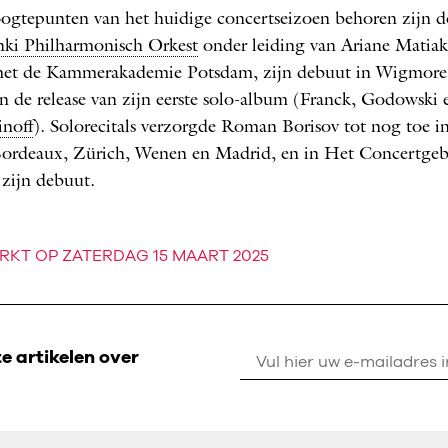
ogtepunten van het huidige concertseizoen behoren zijn d
nki Philharmonisch Orkest
onder leiding van Ar­iane Matiak
met de Kammerakademie Potsdam, zijn debuut in Wigmore 
 de release van zijn eerste solo-album (­Franck, Godowski 
noff
). Solorecitals verzorgde Roman Borisov tot nog toe i
Bordeaux, Zürich, Wenen en Madrid, en in Het ­Concertg
 zijn debuut.
RKT OP ZATERDAG 15 MAART 2025
 artikelen over