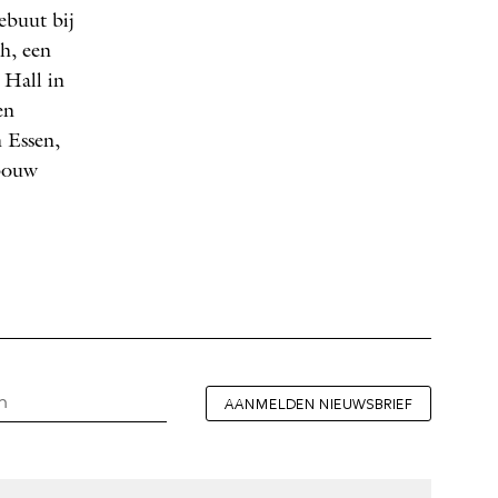
ebuut bij
h, een
Hall in
en
n Essen,
ebouw
AANMELDEN NIEUWSBRIEF