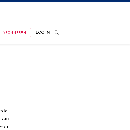
ABONNEREN
LOG IN
erde
 van
 won