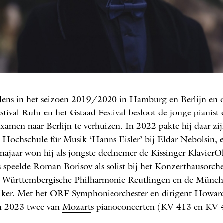
Roman Borisov
O: NIKOLAJ LUND
ens in het seizoen 2019/2020 in Hamburg en Berlijn en 
Festival Ruhr en het Gstaad Festival besloot de jonge pianist
examen naar Berlijn te verhuizen. In 2022 pakte hij daar zij
 Hochschule für Musik ‘Hanns Eisler’ bij Eldar Nebolsin, 
 najaar won hij als jongste deelnemer de Kissinger Klavier
 speelde Roman Borisov als solist bij het Konzerthaus­orche
e ­Württembergische Philharmonie Reutlingen en de Münch
ker. Met het ORF-­Symphonieorchester en
dirigent
Howard 
in 2023 twee van
Mozart
s pianoconcerten (KV 413 en KV 