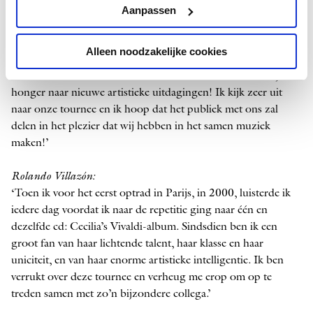
‘Ik heb Rolando’s nieuwsgierigheid en onbevangenheid altijd
Aanpassen
bewonderd: hij is een van de zangers met het breedste
repertoire, dat spant van de Renaissance en de
Barok
via de
Alleen noodzakelijke cookies
Romantiek
tot en met zelfs hedendaagse muziek. Hij verovert
steeds weer nieuwe muzikale territoria en ik bewonder zijn
honger naar nieuwe artistieke uitdagingen! Ik kijk zeer uit
naar onze tournee en ik hoop dat het publiek met ons zal
delen in het plezier dat wij hebben in het samen muziek
maken!’
Rolando Villazón:
‘Toen ik voor het eerst optrad in Parijs, in 2000, luisterde ik
iedere dag voordat ik naar de repetitie ging naar één en
dezelfde cd: Cecilia’s Vivaldi-album. Sindsdien ben ik een
groot fan van haar lichtende talent, haar klasse en haar
uniciteit, en van haar enorme artistieke intelligentie. Ik ben
verrukt over deze tournee en verheug me erop om op te
treden samen met zo’n bijzondere collega.’