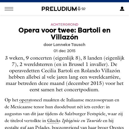
ACHTERGROND
Opera voor twee: Bartoli en
Villazón
door Lonneke Tausch
01 dec 2015
3 weken, 9 concerten (eigenlijk 8), 8 landen (eigenlijk
7), 2 wereld­sterren (en in Brussel 1 invaller). De
operavedetten Cecilia Bartoli en Rolando Villazón
hebben allebei al vele jaren lang een wereldcarrière,
maar betreden deze maand (december 2015) voor het
eerst samen het concertpodium.
Op het
opera
toneel maakten de Italiaanse mezzosopraan en
de Mexicaanse tenor hun duodebuut nét iets eerder: in
augustus van dit jaar tijdens de Salzburger Festspiele, waar zij
de titelrol vertolkte in
Gluck
s
Iphigénie en Tauride
en hij
gestalte gaf aan Pylades, boezemvriend van haar broer Orestes