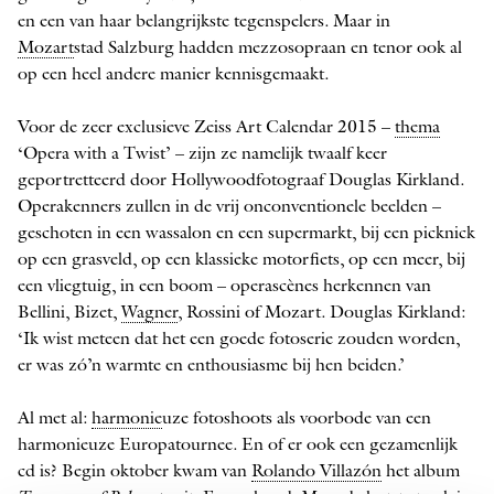
en een van haar belangrijkste tegenspelers. Maar in
Mozart
stad Salzburg hadden mezzosopraan en tenor ook al
op een heel andere manier kennisgemaakt.
Voor de zeer exclusieve Zeiss Art Calendar 2015 –
thema
‘Opera with a Twist’ – zijn ze namelijk twaalf keer
geportretteerd door Hollywoodfotograaf Douglas Kirkland.
Operakenners zullen in de vrij onconventionele beelden –
geschoten in een wassalon en een supermarkt, bij een picknick
op een grasveld, op een klassieke motorfiets, op een meer, bij
een vliegtuig, in een boom – operascènes herkennen van
Bellini, Bizet,
Wagner
, Rossini of Mozart. Douglas Kirkland:
‘Ik wist meteen dat het een goede fotoserie zouden worden,
er was zó’n warmte en enthousiasme bij hen beiden.’
Al met al:
harmonie
uze fotoshoots als voorbode van een
harmonieuze Europatournee. En of er ook een gezamenlijk
cd is? Begin oktober kwam van
Rolando Villazón
het album