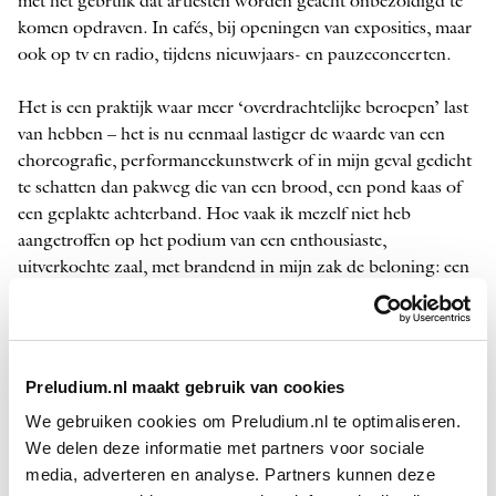
met het gebruik dat artiesten worden geacht onbezoldigd te
komen opdraven. In cafés, bij openingen van ­exposities, maar
ook op tv en radio, tijdens nieuwjaars- en pauzeconcerten.
Het is een praktijk waar meer ‘overdrachtelijke beroepen’ last
van hebben – het is nu eenmaal lastiger de waarde van een
choreografie, performancekunstwerk of in mijn geval gedicht
te schatten dan pakweg die van een brood, een pond kaas of
een geplakte achterband. Hoe vaak ik mezelf niet heb
aangetroffen op het podium van een enthousiaste,
uitverkochte zaal, met brandend in mijn zak de beloning: een
consumptiebon. Al loont uiteraard ook het gevoel iets voor de
werkgelegenheid te hebben gedaan. Immers: de directeur,
afdeling marketing, kassamensen, schoonmakers,
posterplakker en barmedewerkers kregen wél betaald.
Preludium.nl maakt gebruik van cookies
We gebruiken cookies om Preludium.nl te optimaliseren.
De directeur, afdeling marketing, kassamensen,
schoonmakers, posterplakker en barmedewerkers
We delen deze informatie met partners voor sociale
kregen wél betaald
media, adverteren en analyse. Partners kunnen deze