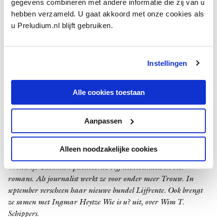
gegevens combineren met andere informatie die zij van u
In het restaurant van de advertentie mag de uitverkoren band
hebben verzameld. U gaat akkoord met onze cookies als
overigens wel zijn cd’s verkopen. Helaas leert de ervaring dat
u Preludium.nl blijft gebruiken.
je als zelfwinkelierend artiest weinig omzet maakt omdat a. je
je geen mobiel pinapparaat kunt veroorloven en b. de mensen
hun geld al hebben uitgegeven aan de maaltijd of het
Instellingen
entreebewijs.
Gelukkig gloort er volgens de eigenaren toch een gouden
Alle cookies toestaan
toekomst aan de horizon. Immers, ‘wanneer het publiek goed
op je muziek reageert zou het wel een dagelijks gebeuren
Aanpassen
kunnen worden’. Kijk eens aan. Als de musicus in kwestie nou
overdag pakketten gaat bezorgen, of beter nog: ter plekke
gaat afwassen, kan hij het zich nog veroorloven ook.
Alleen noodzakelijke cookies
Vrouwkje Tuinman publiceerde vijf dichtbundels en vier
romans. Als journalist werkt ze voor onder meer Trouw. In
september verscheen haar nieuwe bundel Lijfrente. Ook brengt
ze samen met Ingmar Heytze Wie is u? uit, over Wim T.
Schippers.