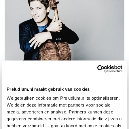
Maximilian Hornung
FOTO: MARCO BORGGREVE
Hij ­soleerde bij onder meer het Tonhalle-­Orchester Zürich,
de Wiener Sym­phoniker, de Bamberger Sym­­phoniker, het
Preludium.nl maakt gebruik van cookies
Zweeds Radio Symfonie­orkest,
Philharmonia
, het London
Philharmonic Orchestra, het Orchestre National de France, de
We gebruiken cookies om Preludium.nl te optimaliseren.
orkesten van Helsinki, Bergen en Tampere en die van Dallas
We delen deze informatie met partners voor sociale
en Pitts­burgh.
media, adverteren en analyse. Partners kunnen deze
gegevens combineren met andere informatie die zij van u
Afgelopen seizoen was hij als solist, kamermusicus en
dirigent
hebben verzameld. U gaat akkoord met onze cookies als