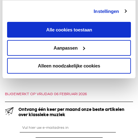
vertolkte ze Annio in Mozarts
La clemenza di Tito
.
Instellingen
Sinds 2024/2025 maakt Maria Warenberg deel uit van het
solistenensemble van de Opéra National de Paris. Ze heeft
Alle cookies toestaan
ook een grote liefde voor het
lied
, en zo gaf ze in maart 2025
in de
Kleine Zaal
met pianist
Malcolm Martineau
een
recital
in
de serie Jonge Nederlanders.
Aanpassen
Neem een kijkje in de
koffer van Maria Warenberg
.
Alleen noodzakelijke cookies
BIJGEWERKT OP VRIJDAG 06 FEBRUARI 2026
Ontvang één keer per maand onze beste artikelen
over klassieke muziek