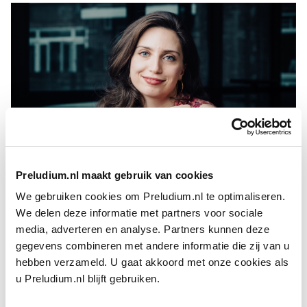
Preludium.nl maakt gebruik van cookies
We gebruiken cookies om Preludium.nl te optimaliseren.
Maria Warenberg
We delen deze informatie met partners voor sociale
FOTO: EDUARDUS LEE
media, adverteren en analyse. Partners kunnen deze
Met dit laatste orkest tourde ze afgelopen najaar als
gegevens combineren met andere informatie die zij van u
Cherubino in
Mozart
s
Le nozze di Figaro
(in Het
hebben verzameld. U gaat akkoord met onze cookies als
Concertgebouw op 25 oktober jongstleden). Bij
Opera
Ballet
u Preludium.nl blijft gebruiken.
Vlaanderen – in een productie die op de Wiener Festwochen
werd herhaald – en op het Edinburgh International Festival