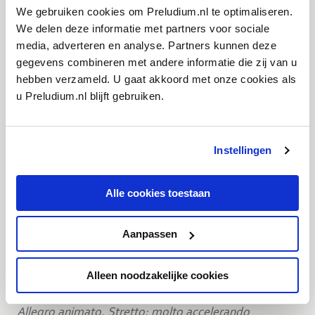
Aanvang 20.15 | pauze ca. 20.50 uur | einde ca. 22.00
We gebruiken cookies om Preludium.nl te optimaliseren.
We delen deze informatie met partners voor sociale
uur
media, adverteren en analyse. Partners kunnen deze
gegevens combineren met andere informatie die zij van u
ALBAN BERG 1885-1935
hebben verzameld. U gaat akkoord met onze cookies als
Sonate, op. 1 (1907-08)
u Preludium.nl blijft gebruiken.
oorspronkelijk voor piano solo; orkestratie Theo
Verbey (1984)
Instellingen
FRANZ LISZT 1811-1886
Tweede pianoconcert in A gr.t. (1839-61)
Alle cookies toestaan
Adagio sostenuto assai
Allegro agitato assai
Aanpassen
Allegro moderato
Allegro deciso
Alleen noodzakelijke cookies
Marziale un poco meno allegro
Allegro animato, Stretto: molto accelerando