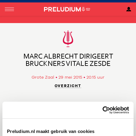
MARC ALBRECHT DIRIGEERT
BRUCKNERS VITALE ZESDE
Grote Zaal
29 mei 2015
20.15 uur
OVERZICHT
Nederlands Philharmonisch Orkest
Marc Albrecht
dirigent
François-Frédéric Guy
piano
Preludium.nl maakt gebruik van cookies