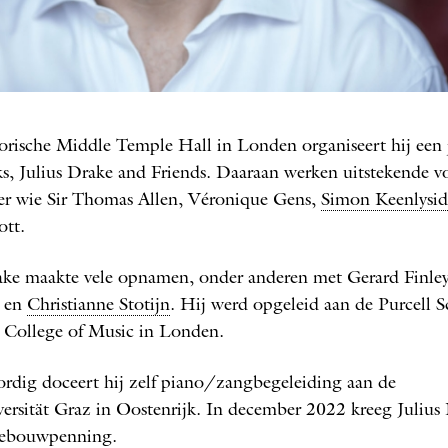
Julius Drake
O: MARCO BORGGREVE
torische Middle Temple Hall in Londen organiseert hij een j
ks, Julius Drake and Friends. Daaraan werken uitstekende vo
er wie Sir Thomas Allen, Véronique Gens,
Simon Keenlysid
ott.
ake maakte vele opnamen, onder anderen met Gerard Finle
en
Christianne Stotijn
. Hij werd opgeleid aan de Purcell 
 College of Music in Londen.
dig doceert hij zelf piano/zangbegeleiding aan de
ersität Graz in Oostenrijk. In december 2022 kreeg Julius
ebouwpenning.