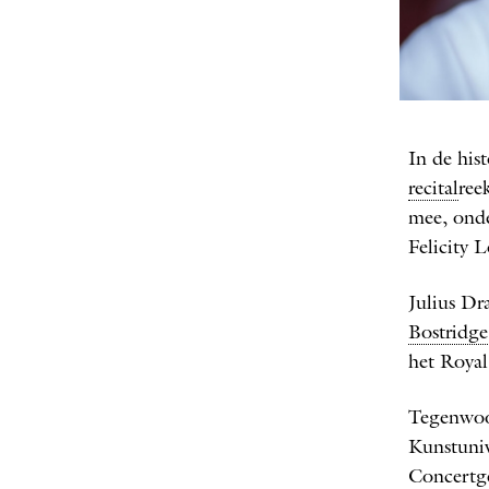
FOT
In de his
recital
ree
mee, ond
Felicity L
Julius Dr
Bostridge
het Royal
Tegenwoor
Kunstuniv
Concertg