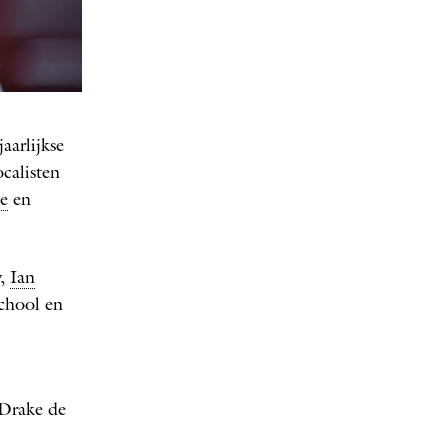
aarlijkse
calisten
e
en
y,
Ian
School en
 Drake de