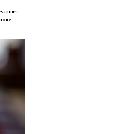
ies samen
gmore