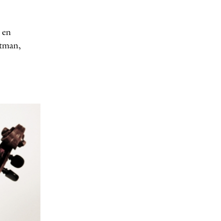
 en
utman,