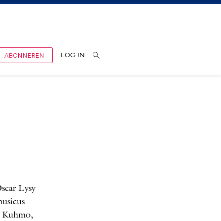
ABONNEREN
LOG IN
s
scar Lysy
musicus
rg, Kuhmo,