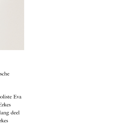
ES
ische
oliste Eva
Erkes
lang deel
rkes