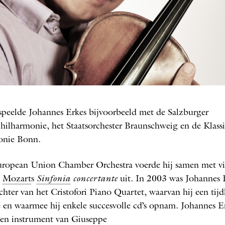
Johannes Erkes
O: CHRISTEL MEIER ERK
t speelde Johannes Erkes bijvoorbeeld met de Salzburger
lhar­monie, het Staatsorchester Braunschweig en de Klass
onie Bonn.
uropean ­Union Chamber Orchestra voerde hij samen met ­vi
n
Mozart
s
Sinfonia
concertante
uit. In 2003 was Johannes 
chter van het Cristofori Piano Quartet, waarvan hij een tijd
 en waarmee hij enkele succesvolle cd’s opnam. Johannes E
een instrument van Giuseppe