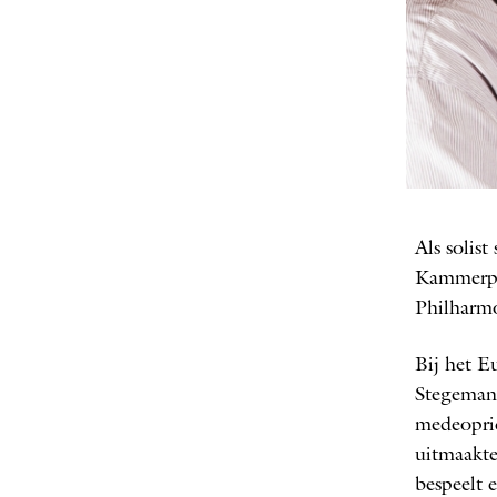
FOT
Als solis
Kammerphi
Philharm
Bij het E
Stegema
mede­opri
uitmaakte
bespeelt 