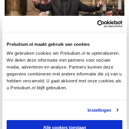
Preludium.nl maakt gebruik van cookies
We gebruiken cookies om Preludium.nl te optimaliseren.
Jan Elsacker
We delen deze informatie met partners voor sociale
media, adverteren en analyse. Partners kunnen deze
In 1996 maakte hij zijn internationale doorbraak, toen hij
gegevens combineren met andere informatie die zij van u
laureaat was van zowel de Erna Spoorenberg Vocalisten
hebben verzameld. U gaat akkoord met onze cookies als
Presentatie als het Musica Antiqua-concours in Brugge. Jan
u Preludium.nl blijft gebruiken.
Van Elsacker musiceert regelmatig met gezelschappen als
Concerto Palatino, Le Poème Harmonique en Ensemble La
Fenice.
Instellingen
Hij is oprichter van de formatie Il
Trio
nfo del Tempo. Hij
vertolkt graag rollen in
opera
’s en maakte een aantal
Alle cookies toestaan