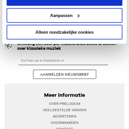
succesvolle cd’s, waaronder in 2014 een opname van
Schubert
s
Winterreise
met forte­pianist Tom Beghin.
Aanpassen
BIJGEWERKT OP DINSDAG 28 NOVEMBER 2017
Alleen noodzakelijke cookies
Ontvang één keer per maand onze beste artikelen
over klassieke muziek
AANMELDEN NIEUWSBRIEF
Meer informatie
OVER PRELUDIUM
VEELGESTELDE VRAGEN
ADVERTEREN
VOORWAARDEN
CONTACT