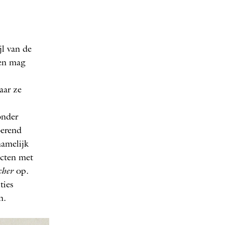
jl van de
sen mag
aar ze
onder
oerend
namelijk
acten met
her
op.
ties
n.