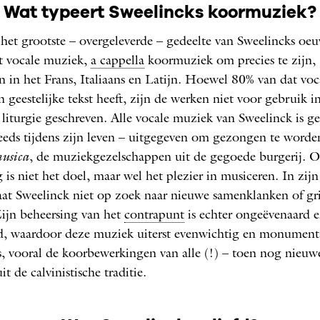
Wat typeert Sweelincks koormuziek?
GRAVURE VAN JAN
het grootste – overgeleverde – gedeelte van Sweelincks oeu
RMENSZOON MULLER, 1
it vocale muziek,
a cappella
koormuziek om precies te zijn,
n in het Frans, Italiaans en Latijn. Hoewel 80% van dat voc
(DETAIL)
 geestelijke tekst heeft, zijn de werken niet voor gebruik i
e liturgie geschreven. Alle vocale muziek van Sweelinck is 
eeds tijdens zijn leven – uitgegeven om gezongen te worde
musica
, de muziekgezelschappen uit de gegoede burgerij. 
 is niet het doel, maar wel het plezier in musiceren. In zijn
at Sweelinck niet op zoek naar nieuwe samenklanken of gri
Zijn beheersing van het
contrapunt
is echter ongeëvenaard 
d, waardoor deze muziek uiterst evenwichtig en monument
is, vooral de koorbewerkingen van alle (!) – toen nog nieuw
t de calvinistische traditie.