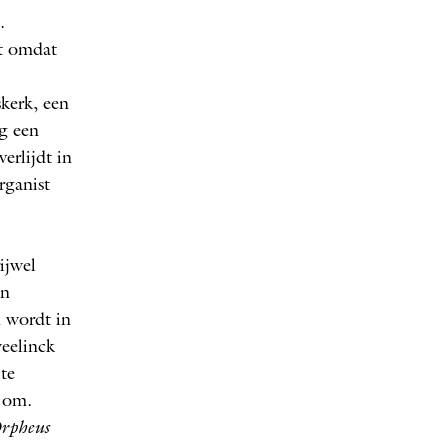
.
ht omdat
kerk, een
og een
erlijdt in
rganist
ijwel
in
 wordt in
weelinck
 te
 om.
rpheus