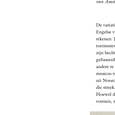
van Ams
De variat
Engelse v
rekenen: 
toetsinst
zijn hech
gebaseerd
andere te
musicus i
uit Noord
die stree
Hoewel de
vormen, z