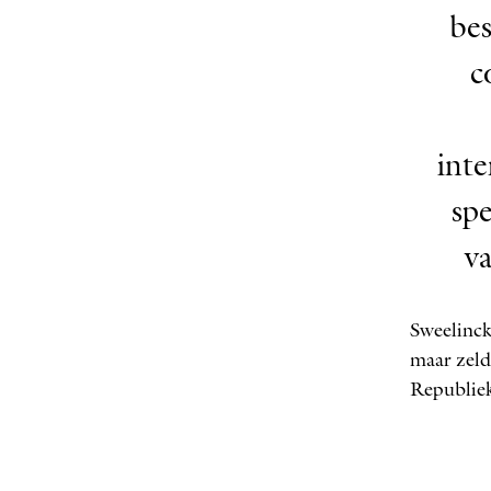
bes
c
inte
spe
v
Sweelinck
maar zeld
Republiek