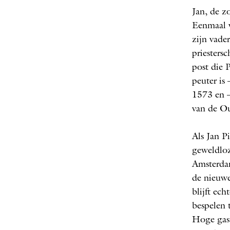
Jan, de z
Eenmaal v
zijn vade
priesters
post die P
peuter is
1573 en –
van de Ou
Als Jan P
geweldloz
Amsterdam
de nieuwe 
blijft ech
bespelen 
Hoge gas