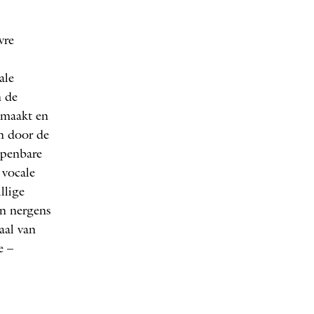
vre
624
ale
n de
gemaakt en
n door de
Openbare
 vocale
llige
en nergens
aal van
e –