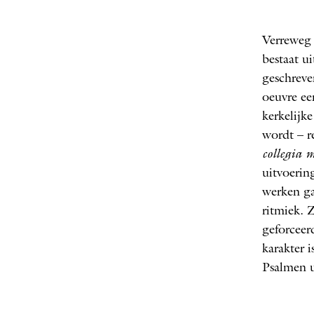
Verreweg 
HA
bestaat u
geschreve
oeuvre een
kerkelijk
wordt – r
collegia 
uitvoering
werken ga
ritmiek. 
geforceer
karakter 
Psalmen ui