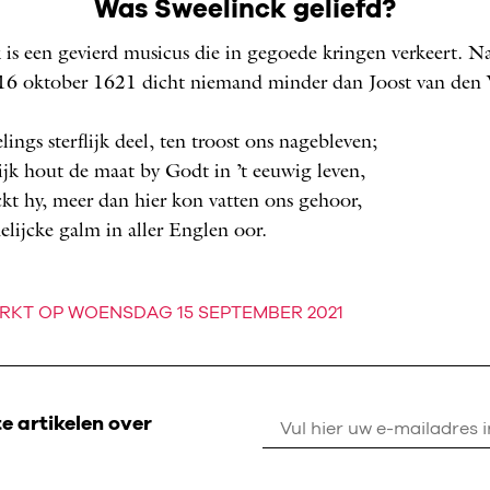
Was Sweelinck geliefd?
 is een gevierd musicus die in gegoede kringen verkeert. Na
16 oktober 1621 dicht niemand minder dan Joost van den 
lings sterflijk deel, ten troost ons nagebleven;
flijk hout de maat by Godt in ’t eeuwig leven,
ckt hy, meer dan hier kon vatten ons gehoor,
lijcke galm in aller Englen oor.
RKT OP WOENSDAG 15 SEPTEMBER 2021
 artikelen over