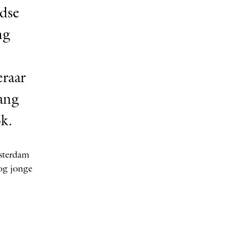
ndse
ng
eraar
gang
k.
msterdam
nog jonge