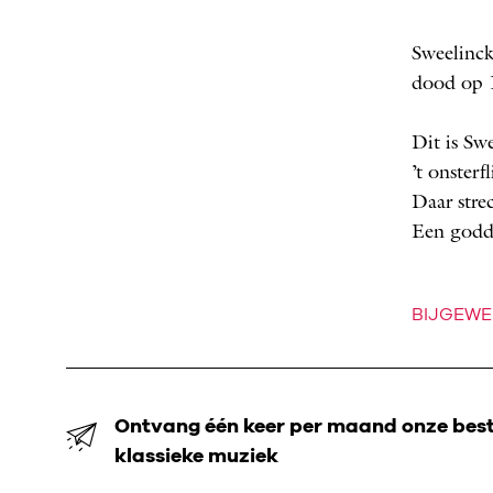
Sweelinck
dood op 
Dit is Swe
’t onster
Daar stre
Een godde
BIJGEWE
Ontvang één keer per maand onze beste
klassieke muziek