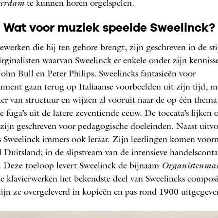
terdam
te kunnen horen orgelspelen.
Wat voor muziek speelde Sweelinck?
iewerken die hij ten gehore brengt, zijn geschreven in de sti
irginalisten waarvan Sweelinck er enkele onder zijn kennis
John Bull en Peter Philips. Sweelincks fantasieën voor
rument gaan terug op Italiaanse voorbeelden uit zijn tijd, m
ter van structuur en wijzen al vooruit naar de op één thema
e fuga’s uit de latere zeventiende eeuw. De toccata’s lijken 
 zijn geschreven voor pedagogische doeleinden. Naast uitv
s Sweelinck immers ook leraar. Zijn leerlingen komen voor
-Duitsland; in de slipstream van de intensieve handelscont
k. Deze toeloop levert Sweelinck de bijnaam
Organistenmac
 klavierwerken het bekendste deel van Sweelincks composi
ijn ze overgeleverd in kopieën en pas rond 1900 uitgegeve