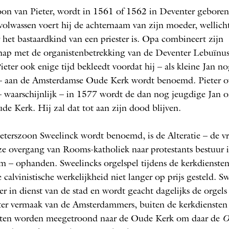
oon van Pieter, wordt in 1561 of 1562 in Deventer geboren
olwassen voert hij de achternaam van zijn moeder, wellic
r het bastaardkind van een priester is. Opa combineert zijn
chap met de organistenbetrekking van de Deventer Lebuïnus
ieter ook enige tijd bekleedt voordat hij – als kleine Jan n
 – aan de Amsterdamse Oude Kerk wordt benoemd. Pieter ov
 waarschijnlijk – in 1577 wordt de dan nog jeugdige Jan o
de Kerk. Hij zal dat tot aan zijn dood blijven.
ieterszoon Sweelinck wordt benoemd, is de Alteratie – de vr
e overgang van Rooms-katholiek naar protestants bestuur 
 – ophanden. Sweelincks orgelspel tijdens de kerkdiensten
calvinistische werkelijkheid niet langer op prijs gesteld. S
ter in dienst van de stad en wordt geacht dagelijks de orgels
ter vermaak van de Amsterdammers, buiten de kerkdiensten
ten worden meegetroond naar de Oude Kerk om daar de
O