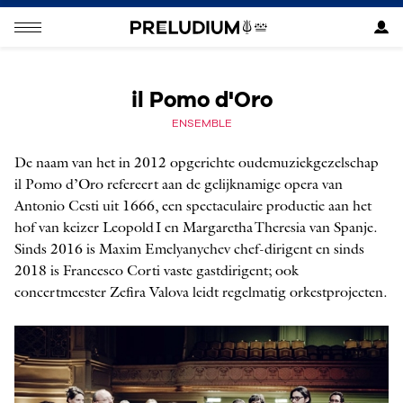
il Pomo d'Oro
ENSEMBLE
De naam van het in 2012 opgerichte oudemuziekgezelschap
il Pomo d’Oro refereert aan de gelijknamige opera van
Antonio Cesti uit 1666, een spectaculaire productie aan het
hof van keizer Leopold I en Margaretha Theresia van Spanje.
Sinds 2016 is Maxim Emelyanychev chef-dirigent en sinds
2018 is Francesco Corti vaste gastdirigent; ook
concertmeester Zefira Valova leidt regelmatig orkestprojecten.