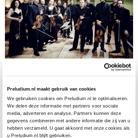
il Pomo d’Oro
FOTO: JULIEN MIGNOT
Het ensemble staat bekend om samenwerkingen met
gerenommeerde zangers zoals alt
Ann Hallenberg
en de
Preludium.nl maakt gebruik van cookies
countertenor
en
Max Emanuel Cencic
en Franco Fagioli,
zowel in solorecitals als volledige
opera
’s, uitgevoerd dan wel
We gebruiken cookies om Preludium.nl te optimaliseren.
opgenomen op prestigieuze podia wereldwijd. Recente
We delen deze informatie met partners voor sociale
producties zijn onder meer
Wagner
s
Wesendonck-Lie­der
met
media, adverteren en analyse. Partners kunnen deze
mezzosopraan
Joyce DiDonato
en Händels
Theodora
; de
gegevens combineren met andere informatie die zij van u
opname daarvan won in 2023 de Choral Award van
BBC
hebben verzameld. U gaat akkoord met onze cookies als
Music Magazine
.
u Preludium.nl blijft gebruiken.