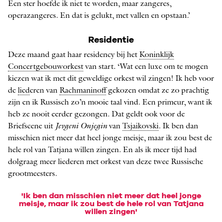
Een ster ­hoefde ik niet te worden, maar zangeres,
operazangeres. En dat is gelukt, met vallen en opstaan.’
Residentie
Deze maand gaat haar residency bij het
Koninklijk
Concertgebouworkest
van start. ‘Wat een luxe om te mogen
kiezen wat ik met dit geweldige orkest wil zingen! Ik heb voor
de
lied
eren van
Rachmaninoff
gekozen omdat ze zo prachtig
zijn en ik Russisch zo’n mooie taal vind. Een primeur, want ik
heb ze nooit eerder gezongen. Dat geldt ook voor de
Briefscene uit
Jevgeni Onjegin
van
Tsjaikovski
. Ik ben dan
misschien niet meer dat heel jonge meisje, maar ik zou best de
hele rol van Tatjana willen zingen. En als ik meer tijd had
dolgraag meer liederen met orkest van deze twee Russische
grootmeesters.
'Ik ben dan misschien niet meer dat heel jonge
meisje, maar ik zou best de hele rol van Tatjana
willen zingen'