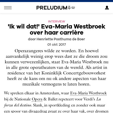
INTERVIEW
'Ik wil dat!' Eva-Maria Westbroek
over haar carrière
door Henriette Posthuma de Boer
01 okt 2017
Operazangeres wilde ze worden. En hoewel
aanvankelijk weinig erop wees dast ze die droom zou
kunnen verwezenlijken, staat Eva-Maria Westbroek nu
in alle grote operatheaters van de wereld. Als artist in
residence van het Koninklijk Concertgebouworkest
heeft ze de kans om nu ok andere aspecten van haar
muzikale vermogens te laten horen.
We spreken elkaar in Amsterdam, waar
Eva-Maria Westbroek
bij de Nationale ­
Opera
& Ballet repeteert voor Verdi’s
La
forza del destino
. Slank, in sportkleding en zonder ook maar
een spoor van divagedrag praat ze over haar vak, over dromen