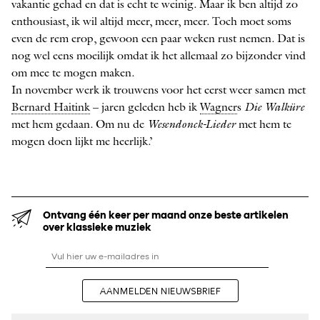
vakantie gehad en dat is echt te weinig. Maar ik ben altijd zo
enthousiast, ik wil altijd meer, meer, meer. Toch moet soms
even de rem erop, gewoon een paar weken rust nemen. Dat is
nog wel eens moeilijk omdat ik het allemaal zo bijzonder vind
om mee te mogen maken.
In november werk ik trouwens voor het eerst weer samen met
Bernard Haitink
– jaren geleden heb ik
Wagner
s
Die Walküre
met hem gedaan. Om nu de
Wesendonck-Lieder
met hem te
mogen doen lijkt me heerlijk.’
Ontvang één keer per maand onze beste artikelen
over klassieke muziek
AANMELDEN NIEUWSBRIEF