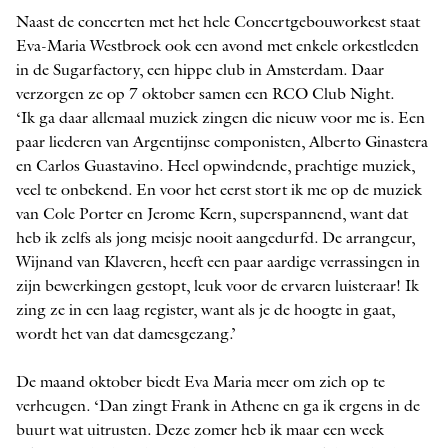
Naast de concerten met het hele Concert­gebouworkest staat
Eva-Maria Westbroek ook een avond met enkele orkestleden
in de Sugarfactory, een hippe club in Amsterdam. Daar
verzorgen ze op 7 oktober samen een RCO Club Night.
‘Ik ga daar allemaal muziek zingen die nieuw voor me is. Een
paar liederen van Argentijnse componisten, Alberto ­Ginastera
en Carlos Guastavino. Heel opwindende, prachtige muziek,
veel te onbekend. En voor het eerst stort ik me op de muziek
van Cole Porter en Jerome Kern, superspannend, want dat
heb ik zelfs als jong meisje nooit aangedurfd. De arrangeur,
Wijnand van Klaveren, heeft een paar aardige verrassingen in
zijn bewerkingen gestopt, leuk voor de ervaren luisteraar! Ik
zing ze in een laag register, want als je de hoogte in gaat,
wordt het van dat dames­gezang.’
De maand oktober biedt Eva Maria meer om zich op te
verheugen. ‘Dan zingt Frank in Athene en ga ik ergens in de
buurt wat uitrusten. Deze zomer heb ik maar een week