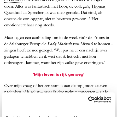
Orchestra
en ik vond het een grote eer om mee te mogen
doen. Alles was fantastisch, het koor, de collega’s,
Thomas
Quasthoff
als Sprecher, ik was diep geraakt. Dat eind, als
opeens de zon opgaat, niet te bevatten gewoon...’ Het
emotioneert haar nog steeds.
Maar tegen een aanbieding om in de week vóór de Proms in
de Salzburger ­Festspiele
Lady Macbeth van Mtsensk
te komen ­
zingen heeft ze nee gezegd. ‘Wel pas na er een nachtje over
geslapen te hebben en ik wist dat ik het echt niet kon
opbrengen. Jammer, want het zijn zulke gave ervaringen.’
‘Mijn leven is rijk genoeg'
Over mijn vraag of het eenzaam is aan de top, moet ze even
nadenken. ‘Als solist – maar ik doe weinig concerten – zit je
inderdaad vaak alleen op je hotelkamer en kun je heel eenzaam
zijn. Maar ik werk in de opera met een grote club musici, we
maken samen een voorstelling, trekken twee maanden met