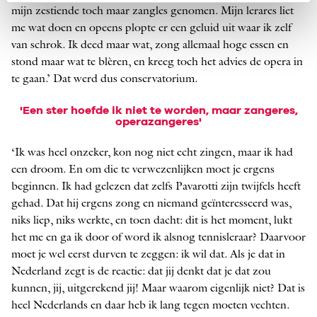
mijn zestiende toch maar zangles genomen. Mijn lerares liet
me wat doen en opeens plopte er een geluid uit waar ik zelf
van schrok. Ik deed maar wat, zong allemaal hoge essen en
stond maar wat te blèren, en kreeg toch het advies de opera in
te gaan.’ Dat werd dus conservatorium.
'Een ster ­hoefde ik niet te worden, maar zangeres,
operazangeres'
‘Ik was heel onzeker, kon nog niet echt zingen, maar ik had
een droom. En om die te verwezenlijken moet je ergens
beginnen. Ik had gelezen dat zelfs Pavarotti zijn twijfels heeft
gehad. Dat hij ergens zong en niemand geïnteresseerd was,
niks liep, niks werkte, en toen dacht: dit is het moment, lukt
het me en ga ik door of word ik alsnog tennisleraar? Daarvoor
moet je wel eerst durven te zeggen: ik wil dat. Als je dat in
Nederland zegt is de reactie: dat jij denkt dat je dat zou
kunnen, jij, uitgerekend jij! Maar waarom eigenlijk niet? Dat is
heel Nederlands en daar heb ik lang tegen moeten vechten.