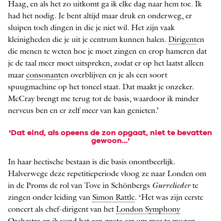
Haag, en als het zo uitkomt ga ik elke dag naar hem toe. Ik
had het nodig. Je bent altijd maar druk en onderweg, er
sluipen toch dingen in die je niet wil. Het zijn vaak
kleinigheden die je uit je centrum kunnen halen.
Dirigent
en
die menen te weten hoe je moet zingen en erop hameren dat
je de taal meer moet uitspreken, zodat er op het laatst alleen
maar
consonant
en overblijven en je als een soort
spuugmachine op het toneel staat. Dat maakt je onzeker.
McCray brengt me terug tot de basis, waardoor ik minder
nerveus ben en er zelf meer van kan genieten.’
'Dat eind, als opeens de zon opgaat, niet te bevatten
gewoon...'
In haar hectische bestaan is die basis onontbeerlijk.
Halverwege deze repetitieperiode vloog ze naar Londen om
in de Proms de rol van Tove in Schönbergs
Gurrelieder
te
zingen onder leiding van
Simon Rattle
. ‘Het was zijn eerste
concert als chef-dirigent van het
London Symphony