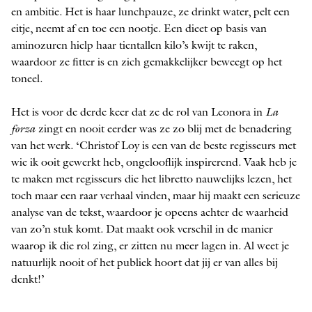
en ambitie. Het is haar lunchpauze, ze drinkt water, pelt een
eitje, neemt af en toe een nootje. Een dieet op basis van
aminozuren hielp haar tientallen kilo’s kwijt te raken,
waardoor ze fitter is en zich gemakkelijker beweegt op het
toneel.
Het is voor de derde keer dat ze de rol van Leonora in
La
forza
zingt en nooit eerder was ze zo blij met de benadering
van het werk. ‘Christof Loy is een van de beste regisseurs met
wie ik ooit gewerkt heb, ongelooflijk inspirerend. Vaak heb je
te maken met regisseurs die het libretto nauwelijks lezen, het
toch maar een raar verhaal vinden, maar hij maakt een serieuze
analyse van de tekst, waardoor je opeens achter de waarheid
van zo’n stuk komt. Dat maakt ook verschil in de manier
waarop ik die rol zing, er zitten nu meer lagen in. Al weet je
natuurlijk nooit of het publiek hoort dat jij er van alles bij
denkt!’