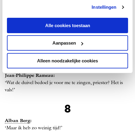
Instellingen
6
Alle cookies toestaan
Béla Bartók
:
‘Het ergste is, dat ik heenga terwijl ik nog zo veel te zeggen
Aanpassen
heb.’
Alleen noodzakelijke cookies
7
Jean-Philippe Rameau:
‘Wat de duivel bedoel je voor me te zingen, priester? Het is
vals!’
8
Alban Berg
:
‘Maar ik heb zo weinig tijd!’