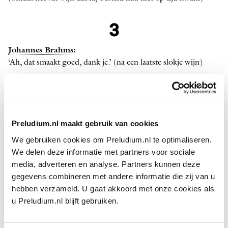
3
Johannes Brahms
:
‘Ah, dat smaakt goed, dank je.’ (na een laatste slokje wijn)
4
Gustav Mahler
:
Preludium.nl maakt gebruik van cookies
‘
Mozart
! Mozart!’
We gebruiken cookies om Preludium.nl te optimaliseren.
We delen deze informatie met partners voor sociale
5
media, adverteren en analyse. Partners kunnen deze
gegevens combineren met andere informatie die zij van u
Frédéric Chopin
:
hebben verzameld. U gaat akkoord met onze cookies als
‘Beloof me dat ze me opensnijden, zodat ik niet levend wordt
u Preludium.nl blijft gebruiken.
begraven.’ (zijn laatste geschreven woorden, in het Frans)
‘Moeder, mijn arme moeder!’ (op zijn doodsbed, in het
Pools)