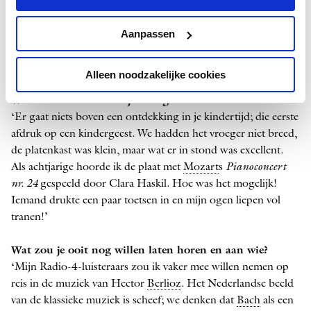
‘Ik kan ook niet op hard volume ‘afluisteren’ [tijdens het
uitzenden op een koptelefoon naar de uitzending luisteren,
Aanpassen
red.], wat veel presentatoren wel doen. Zacht afluisteren is
natuurlijk zelfbescherming tegen gehoorverlies. Ik ben
onbewust bang om het luisteren ooit te verliezen.’
Alleen noodzakelijke cookies
Wat is het mooiste dat je ooit gehoord hebt?
‘Er gaat niets boven een ontdekking in je kindertijd; die eerste
afdruk op een kindergeest. We hadden het vroeger niet breed,
de platenkast was klein, maar wat er in stond was excellent.
Als achtjarige hoorde ik de plaat met
Mozart
s
Pianoconcert
nr. 24
gespeeld door Clara Haskil. Hoe was het mogelijk!
Iemand drukte een paar toetsen in en mijn ogen liepen vol
tranen!’
Wat zou je ooit nog willen laten horen en aan wie?
‘Mijn Radio-4-luisteraars zou ik vaker mee willen nemen op
reis in de muziek van Hector ­
Berlioz
. Het Nederlandse beeld
van de klassieke muziek is scheef; we denken dat
Bach
als een