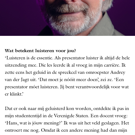
Hans Haffmans
Wat betekent luisteren voor jou?
FOTO: KIM KRIJNEN
‘Luisteren is de essentie. Als presentator luister ik altijd de hele
uitzending mee. Die les leerde ik al vroeg in mijn carrière. Ik
zette eens het geluid in de spreekcel van omroepster Audrey
van der Jagt uit. ‘Dat moet je nóóit meer doen’, zei ze. ‘Een
presentator móet luisteren. Jíj bent verantwoordelijk voor wat
er klinkt.’
Dat er ook naar míj geluisterd kon worden, ontdekte ik pas in
mijn studententijd in de Verenigde Staten. Een docent vroeg:
‘Hans, wat is jóuw mening?’ Ik was uit het veld geslagen. Het
ontroert me nog. Omdat ik een andere mening had dan mijn