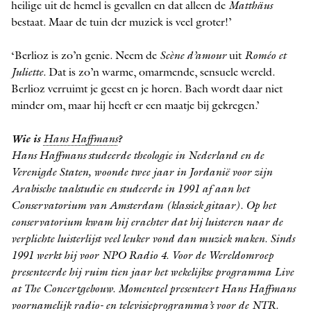
heilige uit de hemel is gevallen en dat alleen de
Matthäus
bestaat. Maar de tuin der muziek is veel groter!’
‘Berlioz is zo’n genie. Neem de
Scène d’amour
uit
Roméo et
Juliette
. Dat is zo’n warme, omarmende, sensuele wereld.
Berlioz verruimt je geest en je horen. Bach wordt daar niet
minder om, maar hij heeft er een maatje bij gekregen.’
Wie is
Hans Haffmans
?
Hans Haffmans studeerde theologie in Nederland en de
Verenigde Staten, woonde twee jaar in Jordanië voor zijn
Arabische taalstudie en studeerde in 1991 af aan het
Conservatorium van Amsterdam (klassiek gitaar). Op het
conservatorium kwam hij erachter dat hij luisteren naar de
verplichte luisterlijst veel leuker vond dan muziek maken. Sinds
1991 werkt hij voor NPO Radio 4. Voor de Wereldomroep
presenteerde hij ruim tien jaar het wekelijkse programma Live
at The Concertgebouw. Momenteel presenteert Hans Haffmans
voornamelijk radio- en televisieprogramma’s voor de NTR.