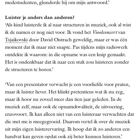
medestudenten, glunderde hij om mijn antwoord.’
Luister je anders dan anderen?
‘Als kind luisterde ik al naar structuren in muziek, ook al wist
ik de namen er nog niet voor. Ik vond het
Vioolconcert
van
Tsjaikovski
door David Oistrach geweldig, maar er was één
moment dat ik maar niet snapte. Pas tijdens mijn radiowerk
ontdekte ik waarom: in die opname was een knip gemaakt.
Het is ondenkbaar dat ik naar een stuk zou luisteren zonder
de structuren te horen.’
‘Van een presentator verwacht je een voorliefde voor praten,
maar ik luister liever. Het klinkt pretentieus wat ik nu zeg,
maar ik hoor nu zoveel meer dan tien jaar geleden. In de
muziek zelf, maar ook de opnamekwaliteit, de uitvoering,
enzovoort. Ik kan alleen niet van een luisteraar verwachten dat
die met me is meegegroeid. Daarom vertel ik over de muziek
uit mijn eigen luisterervaring. Ik hoop dat ik zo anderen een
handvat kan geven opdat ook zij beter kunnen luisteren.’