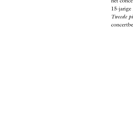
het conce
15-jarige
Tweede p
concertbe