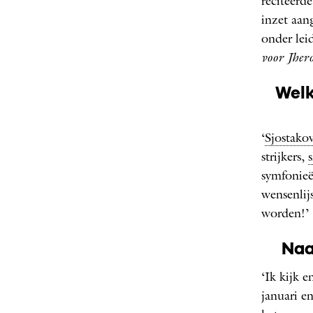
reciteerde
inzet aan
onder lei
voor Jher
Welk
‘
Sjostakov
strijkers,
symfonieë
wensenlij
worden!’
Naa
‘Ik kijk 
januari e