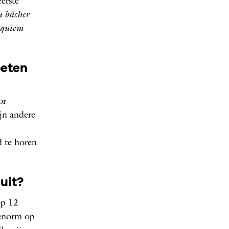
eerste
u bûcher
quiem
oeten
or
ijn andere
 te horen
uit?
p 12
 enorm op