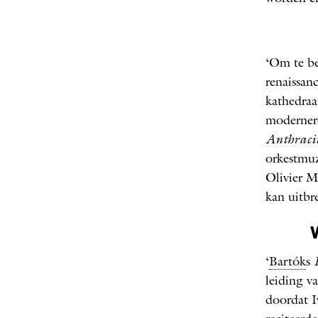
‘Om te b
renaissan
kathedraa
moderner
Anthracit
orkestmuz
Olivier M
kan uitbre
‘
Bartók
s
leiding v
doordat I