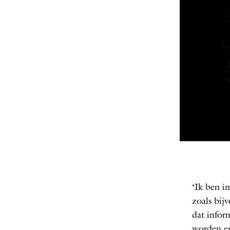
FOTO
‘Ik ben i
zoals bij
dat infor
worden en