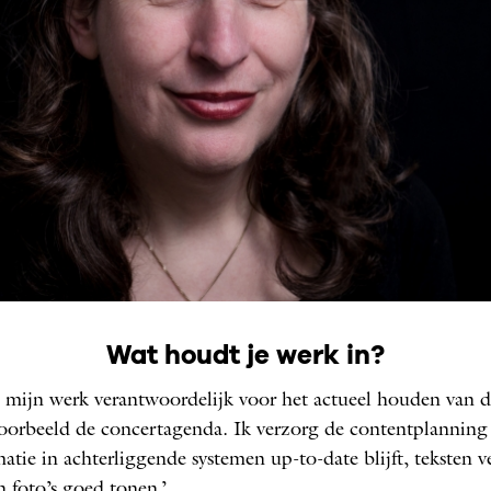
Renske Vrolijk
Wat houdt je werk in?
: RENSKE VROLIJK
n mijn werk verantwoordelijk voor het actueel houden van d
voorbeeld de concert­agenda. Ik verzorg de contentplanning
matie in achterliggende systemen up-to-date blijft, teksten v
 foto’s goed tonen.’