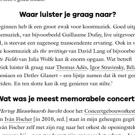
Waar luister je graag naar?
eginnen heb ik een groot zwak voor koormuziek. Goed uit
cemuziek, van bijvoorbeeld Guillaume Dufay, live uitgevoer
l, is steevast een nagenoeg transcendente ervaring. Ook in v
e koormuziek als
the writings
van David Lang of bijvoorbe
e Fields
van Julia Wolfe kan ik enorm opgaan. Wat betreft
iek luister ik graag naar
Thomas Adès
,
Igor Stravinsky
,
Bél
essiaen en Detlev Glanert – een lijstje namen dat ik met ge
iden. En ten slotte kan ik erg genieten van stilte.’
Wat was je meest memorabele concert
Hertog Blauwbaards burcht
door het
Concertgebouworkest
an
Iván Fischer
[in 2010, red.] staat in mijn geheugen gegri
ván Fischer zelf met zijn rug naar het orkest de openingstek