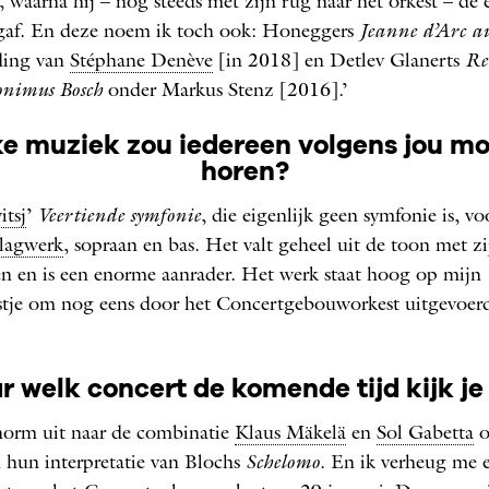
, waarna hij – nog steeds met zijn rug naar het orkest – de 
gaf. En deze noem ik toch ook: ­Honeggers
Jeanne d’Arc a
ding van
Stéphane Denève
[in 2018] en Detlev Glanerts
Re
onimus Bosch
onder Markus Stenz [2016].’
e muziek zou iedereen volgens jou m
horen?
itsj
’
Veertiende symfonie
, die eigenlijk geen symfonie is, vo
slagwerk
, sopraan en bas. Het valt geheel uit de toon met z
n en is een enorme aanrader. Het werk staat hoog op mijn
stje om nog eens door het Concertgebouworkest uitgevoerd
r welk concert de komende tijd kijk je 
enorm uit naar de combinatie
Klaus Mäkelä
en
Sol Gabetta
o
n hun interpretatie van Blochs
Schelomo
. En ik verheug me