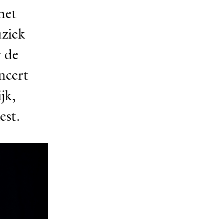
het
ziek
r de
ncert
jk,
est.