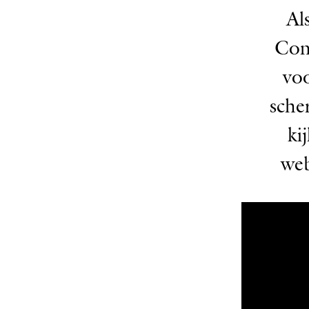
Al
Con
voo
sche
ki
web