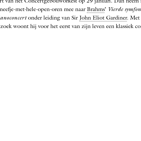
rt van het Concertgebouworkest op 29 januari. Dan neem 
 neefje-met-hele-open-oren mee naar
Brahms
’
Vierde symfon
ianoconcert
onder leiding van Sir
John Eliot Gardiner
. Met 
zoek woont hij voor het eerst van zijn leven een klassiek con