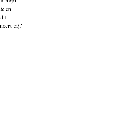
ik mijn
ie
en
dit
cert bij.’