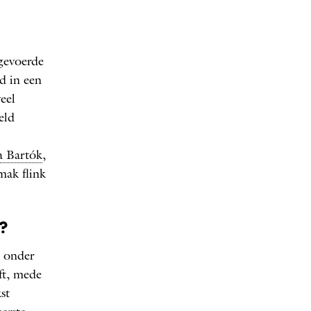
gevoerde
d in een
eel
eld
a Bartók
,
mak flink
?
onder
ft, mede
st