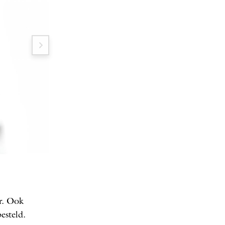
Omar Tomasoni
FOTO: ANNE DOK
er. Ook
esteld.