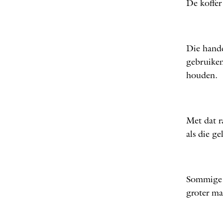
De koffer
Die handd
gebruiken
houden.
Met dat r
als die ge
Sommige c
groter ma