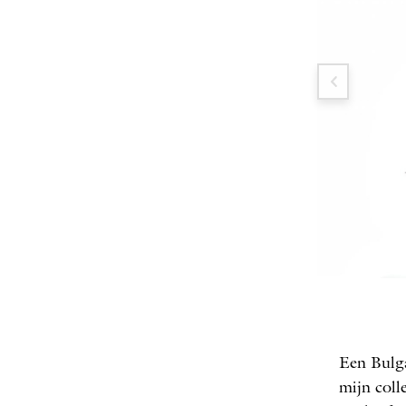
De ko
FOTO
Een Bulg
mijn coll