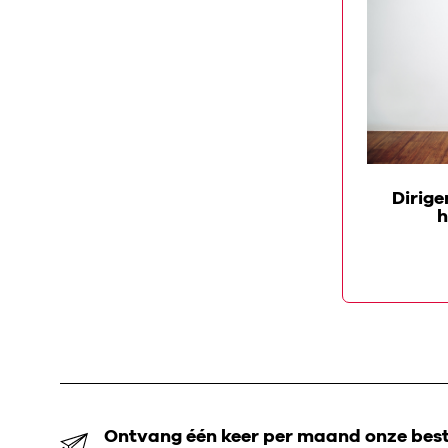
DE KOFFER VAN
De koffer van barokgitarist
Dirige
Adrián Rodríguez Van der
h
Spoel
Ontvang één keer per maand onze beste