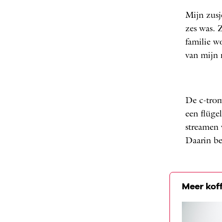
Mijn zusj
zes was. 
familie wo
van mijn
De c-tromp
een flüge
streamen
Daarin be
Meer kof