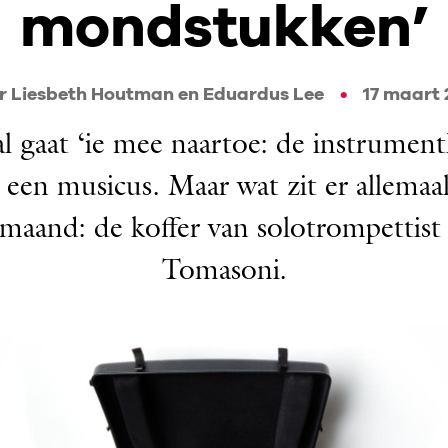
mondstukken’
r Liesbeth Houtman en Eduardus Lee
17 maart 
l gaat ‘ie mee naartoe: de instrument
 een musicus. Maar wat zit er allemaal
maand: de koffer van solotrompettis
Tomasoni.