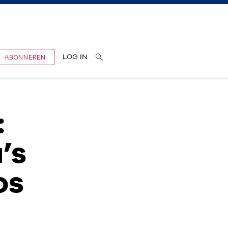
ABONNEREN
LOG IN
:
’s
os