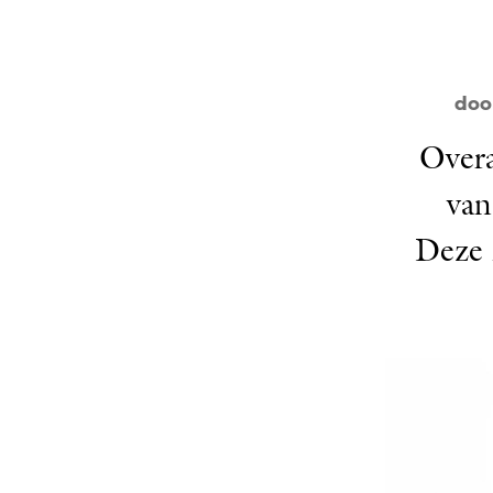
doo
Overa
van
Deze 