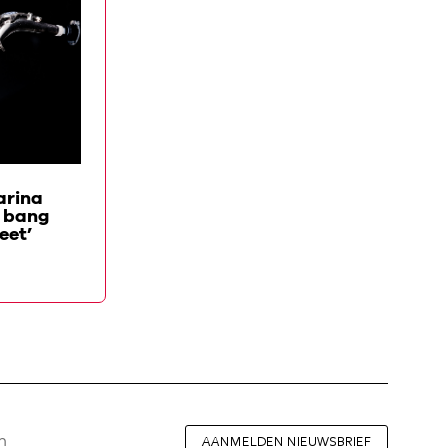
DE KOFFER VAN
arina
Klaveciniste Tineke
d bang
Steenbrink: ‘Mijn rantsoen
eet’
bleek onze redding’
AANMELDEN NIEUWSBRIEF