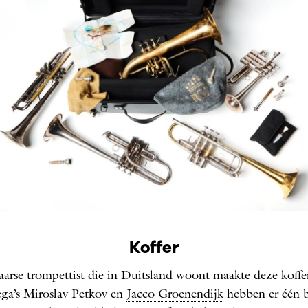
ffer van Omar Tomasoni
Koffer
: EDUARDUS LEE
aarse
trompet
tist die in Duitsland woont maakte deze koff
ega’s Miroslav Petkov en
Jacco Groenendijk
hebben er één b