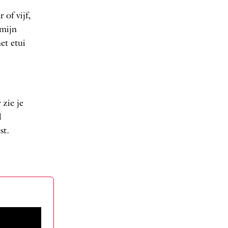
 of vijf,
 mijn
et etui
 zie je
l
st.