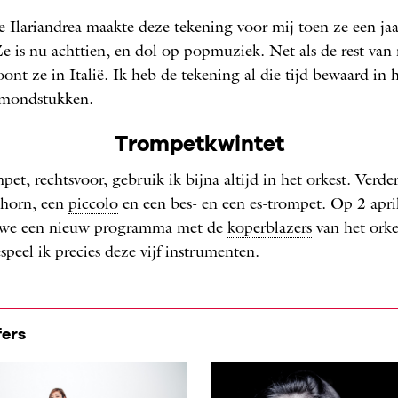
e Ilariandrea maakte deze tekening voor mij toen ze een jaar
Ze is nu achttien, en dol op popmuziek. Net als de rest van
ont ze in Italië. Ik heb de tekening al die tijd bewaard in h
 mondstukken.
Trompetkwintet
et, rechtsvoor, gebruik ik bijna altijd in het orkest. Verder
l­horn, een
piccolo
en een bes- en een es-trompet. Op 2 apri
 we een nieuw programma met de
koperblazers
van het orke
speel ik precies deze vijf instrumenten.
fers