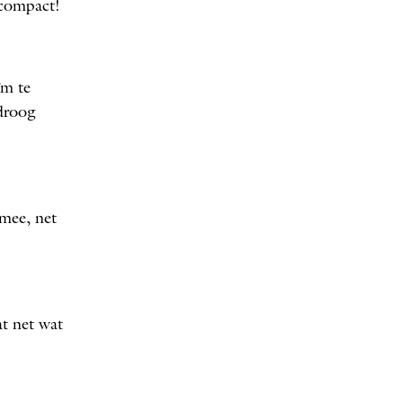
 compact!
’m te
 droog
mee, net
t net wat