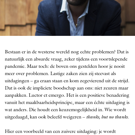
Bestaan er in de westerse wereld nog echte problemen? Dat is
natuurlijk een ­absurde vraag, zeker tijdens een ­voortslepende
pandemie. Maar toch: de boven ons gestelden hoor je nooit
meer over ­problemen. Lastige zaken zien zij steevast als
uitdagingen – ga eraan staan en kom zegevierend uit de strijd.
Dat is ook de impliciete boodschap aan ons: niet zeuren maar
aanpakken. Luctor et emergo. Het is een positieve benadering
vanuit het maakbaarheids­principe, maar een échte uitdaging is
wat anders. Die houdt een keuzemogelijkheid in. Wie wordt
uitgedaagd, kan ook beleefd weigeren –
thanks, but no thanks
.
Hier een voorbeeld van een zuivere uitdaging: je wordt