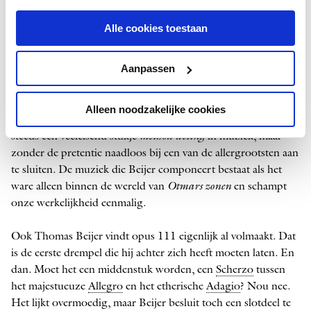
Thomas Beijer
is de pianist/componist die de driedelige
sonate op een nader te bepalen datum gaat uitvoeren wanneer
Alle cookies toestaan
hij in de Scherpdenkers-­serie het podium deelt met Buwalda.
Beijer moet dan wel zelf voor dat derde deel zorgen.
Aanpassen
Daarvoor hoeft hij geen Beethoven te zijn, maar vereenzelvigt
hij zich met de fictieve Dolf Appelqvist. Beijer bedenkt wat
deze mogelijke bedrieger zou kunnen laten doorgaan voor
Alleen noodzakelijke cookies
een verloren gewaand Beethoven-­manuscript. Dat is nog
steeds een veeleisend stukje
method acting
in muziek, maar
zonder de pretentie naadloos bij een van de allergrootsten aan
te sluiten. De muziek die Beijer componeert bestaat als het
ware alleen binnen de wereld van
Otmars zonen
en schampt
onze werkelijkheid eenmalig.
Ook Thomas Beijer vindt opus 111 eigenlijk al volmaakt. Dat
is de eerste drempel die hij achter zich heeft moeten laten. En
dan. Moet het een middenstuk worden, een
Scherzo
tussen
het majestueuze
Allegro
en het etherische
Adagio
? Nou nee.
Het lijkt overmoedig, maar Beijer besluit toch een slotdeel te