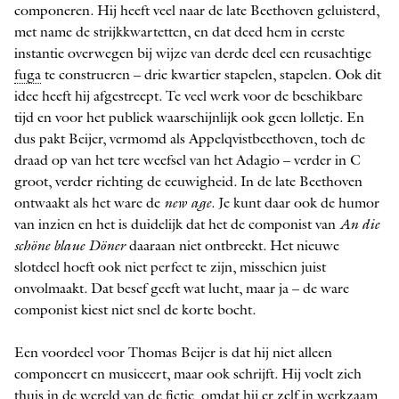
componeren. Hij heeft veel naar de late Beethoven geluisterd,
met name de strijkkwartetten, en dat deed hem in eerste
instantie overwegen bij wijze van derde deel een reusachtige
fuga
te construeren – drie kwartier stapelen, stapelen. Ook dit
idee heeft hij afgestreept. Te veel werk voor de beschikbare
tijd en voor het publiek waarschijnlijk ook geen lolletje. En
dus pakt Beijer, vermomd als Appelqvistbeethoven, toch de
draad op van het tere weefsel van het Adagio – verder in C
groot, verder richting de eeuwigheid. In de late Beethoven
ontwaakt als het ware de
new age
. Je kunt daar ook de humor
van inzien en het is duidelijk dat het de componist van
An die
schöne blaue Döner
daaraan niet ontbreekt. Het nieuwe
slotdeel hoeft ook niet perfect te zijn, misschien juist
onvolmaakt. Dat besef geeft wat lucht, maar ja – de ware
componist kiest niet snel de korte bocht.
Een voordeel voor Thomas Beijer is dat hij niet alleen
componeert en musiceert, maar ook schrijft. Hij voelt zich
thuis in de wereld van de fictie, omdat hij er zelf in werkzaam