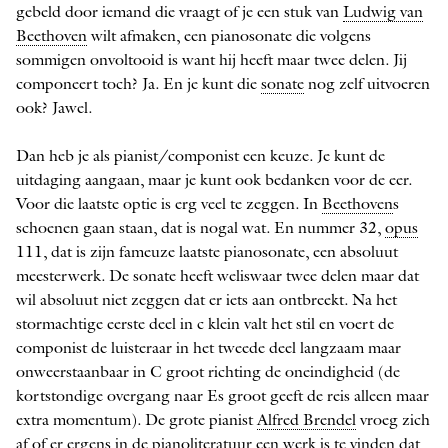
gebeld door iemand die vraagt of je een stuk van
Ludwig van
Beethoven
wilt afmaken, een pianosonate die volgens
sommigen onvoltooid is want hij heeft maar twee delen. Jij
componeert toch? Ja. En je kunt die
sonate
nog zelf uitvoeren
ook? Jawel.
Dan heb je als pianist/componist een keuze. Je kunt de
uitdaging aangaan, maar je kunt ook bedanken voor de eer.
Voor die laatste optie is erg veel te zeggen. In
Beethoven
s
schoenen gaan staan, dat is nogal wat. En nummer 32,
opus
111, dat is zijn fameuze laatste pianosonate, een absoluut
meesterwerk. De sonate heeft weliswaar twee delen maar dat
wil absoluut niet zeggen dat er iets aan ontbreekt. Na het
stormachtige eerste deel in c klein valt het stil en voert de
componist de luisteraar in het tweede deel langzaam maar
onweerstaanbaar in C groot richting de oneindigheid (de
kortstondige overgang naar Es groot geeft de reis alleen maar
extra momentum). De grote pianist
Alfred Brendel
vroeg zich
af of er ergens in de ­pianoliteratuur een werk is te vinden dat