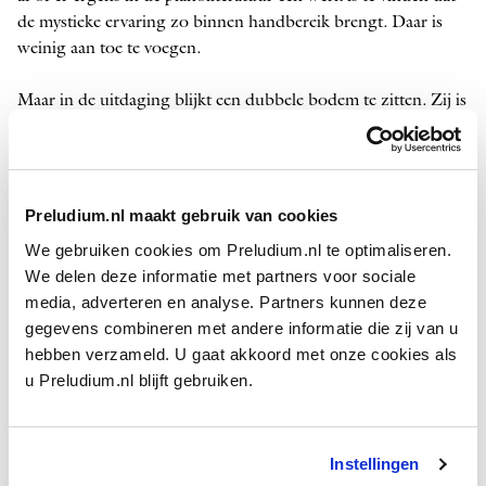
de mystieke ervaring zo binnen handbereik brengt. Daar is
weinig aan toe te voegen.
Maar in de uitdaging blijkt een dubbele bodem te zitten. Zij is
onderdeel van een spel met de werkelijkheid. De
pianist/componist hoeft zich niet voor te doen als een tweede
Ludwig van Beethoven. Hij neemt de uitdaging aan.
Preludium.nl maakt gebruik van cookies
Peter Buwalda
heeft met zijn roman
Otmars zonen
een
We gebruiken cookies om Preludium.nl te optimaliseren.
gelaagd werk geschreven waarin hij fictie met werkelijkheid
We delen deze informatie met partners voor sociale
mengt zoals een barman dranken tot een cocktail schudt (of
media, adverteren en analyse. Partners kunnen deze
roert). Een hoofdrolspeler in het verhaal, Dolf Appelqvist, is
gegevens combineren met andere informatie die zij van u
in het bezit gekomen van een ‘Beethovenschat’. Dat beweert
hebben verzameld. U gaat akkoord met onze cookies als
hij tenminste. Het ‘verloren gewaande derde deel’ van de
u Preludium.nl blijft gebruiken.
Sonate nr. 32 in c klein
, opus 111 maakt deel uit van die
schat. ­Appelqvist, pianist, brengt de nu complete driedelige
sonate ook ten gehore – maar: is hij
for real
of een bedrieger?
Instellingen