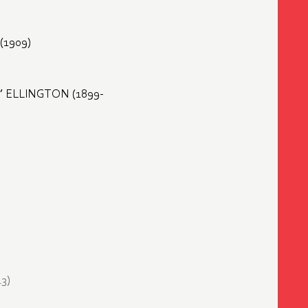
(1909)
ELLINGTON (1899-
13)