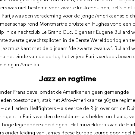
ciers was niet bestemd voor zwarte keukenhulpen, zelfs niet a
. Parijs was een verademing voor de jonge Amerikaanse dich
meenschap rond Montmartre bruiste en Hughes vond een ba
p in de nachtclub Le Grand Duc. Eigenaar Eugene Bullard 
rste zwarte gevechtspiloten in de Eerste Wereldoorlog en t
 jazzmuzikant met de bijnaam ‘de zwarte zwaluw’. Bullard w
na het einde van de oorlog het vrijere Parijs verkoos boven d
eiding in Amerika.
Jazz en ragtime
onder Frans bevel omdat de Amerikanen geen gemengde
eden toestonden, stak het Afro-Amerikaanse 369ste regim
 – de Harlem Hellfighters – als eerste de Rijn over om de Dui
dringen. In Parijs werden de soldaten als helden onthaald, ve
 hoge leger­onderscheidingen. Het muziekkorps van de Ha
ers onder leiding van James Reese Europe tourde door heel 