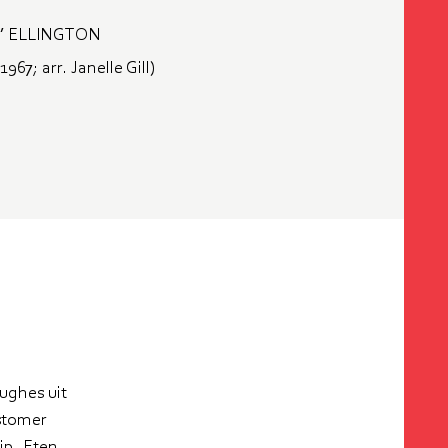
’ ELLINGTON
1967; arr. Janelle Gill)
ughes uit
nstomer
ip. Eten