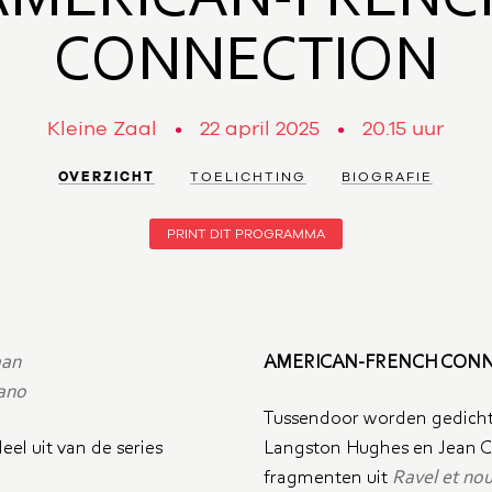
CONNECTION
Kleine Zaal
22 april 2025
20.15 uur
OVERZICHT
TOELICHTING
BIOGRAFIE
PRINT DIT PROGRAMMA
aan
AMERICAN-FRENCH CON
iano
Tussendoor worden gedicht
el uit van de series
Langston Hughes en Jean C
fragmenten uit
Ravel et nou