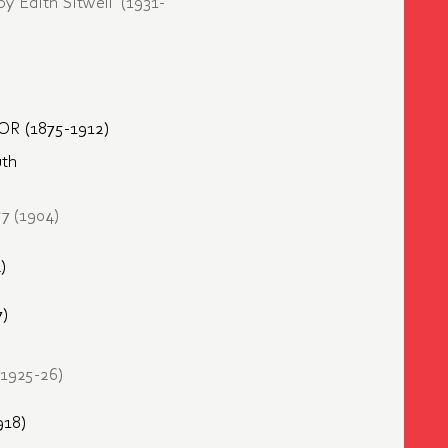
y Edith Sitwell’ (1931-
R (1875-1912)
uth
57 (1904)
)
)
(1925-26)
18)