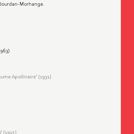
 ­Jourdan-Morhange
.
963)
ume ­Apollinaire’ (1931)
’ (1915)