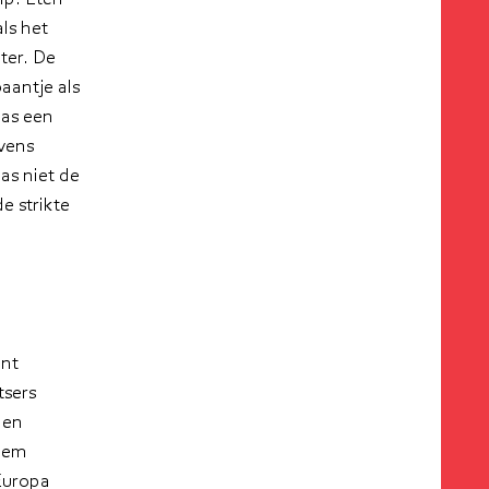
ls het
ter. De
antje als
was een
evens
as niet de
e strikte
ent
tsers
len
rlem
Europa