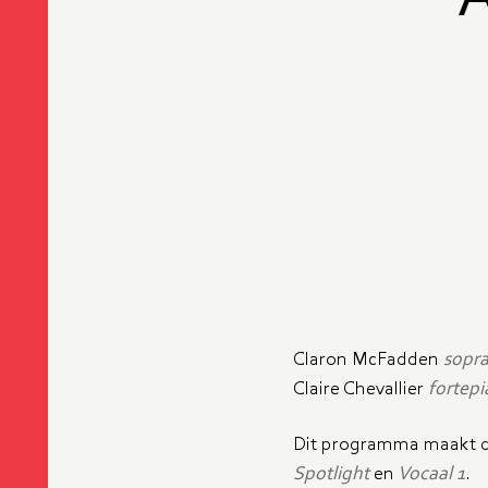
Claron McFadden
sopr
Claire Chevallier
fortep
Dit programma maakt de
Spotlight
en
Vocaal 1
.