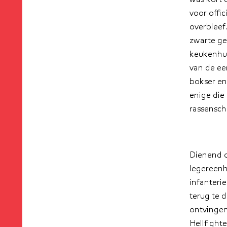
voor offi
overbleef
zwarte ge
keukenhul
van de ee
bokser en
enige die 
rassensch
Dienend 
legereenh
infanterie
terug te 
ontvingen
Hellfight