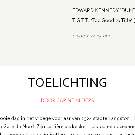
EDWARD KENNEDY ‘DUKE
T.G.T.T. ‘Too Good to Title’ (
einde ± 22.15 uur
TOELICHTING
DOOR CARINE ALDERS
oie dag in het vroege voorjaar van 1924 stapte Langston H
op Gare du Nord. Zijn carrière als keukenhulp op een oceaa
daarvoor geëindigd in Rotterdam, na een ruzie over restjes k