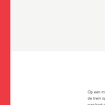
Op een mo
de trein 
was kort 