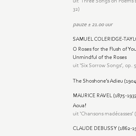
uit ‘Three Songs on Poems b
32)
pauze ± 21.00 uur
SAMUEL COLERIDGE-TAYLO
O Roses for the Flush of Yo
Unmindful of the Roses
uit ‘Six Sorrow Songs’, op. 
The Shoshone’s Adieu (1904
MAURICE RAVEL (1875-1937
Aoua!
uit ‘Chansons madécasses’ 
CLAUDE DEBUSSY (1862-19