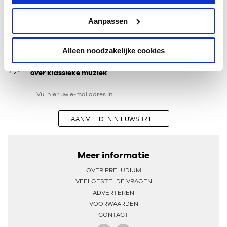
kamermuziekconcerten.
Aanpassen
BIJGEWERKT OP MAANDAG 05 SEPTEMBER 2016
Alleen noodzakelijke cookies
Ontvang één keer per maand onze beste artikelen
over klassieke muziek
AANMELDEN NIEUWSBRIEF
Meer informatie
OVER PRELUDIUM
VEELGESTELDE VRAGEN
ADVERTEREN
VOORWAARDEN
CONTACT