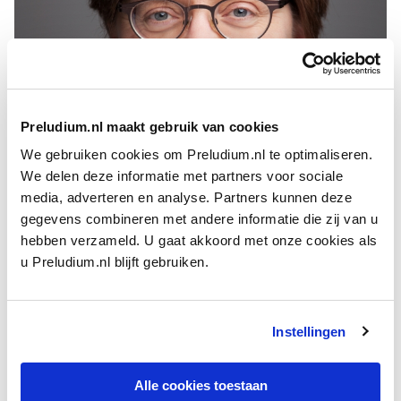
Preludium.nl maakt gebruik van cookies
We gebruiken cookies om Preludium.nl te optimaliseren.
We delen deze informatie met partners voor sociale
Christina Edelen
media, adverteren en analyse. Partners kunnen deze
Ze studeerde aan het Indiana University Early Music Institute
gegevens combineren met andere informatie die zij van u
en het Koninklijk Conservatorium in Den Haag en was
hebben verzameld. U gaat akkoord met onze cookies als
finalist op Bodky International Competition. Als lerares en
u Preludium.nl blijft gebruiken.
docent is ze verbonden aan de Baylor Universiteit en de
Universiteit van Houston. Christina Edelen is organiste en
koordirigente in de Anglicaanse Kerk in Den Haag.
Instellingen
Ze speelt regelmatig mee met het
Koninklijk
Alle cookies toestaan
Concertgebouworkest
of met orkestleden tijdens