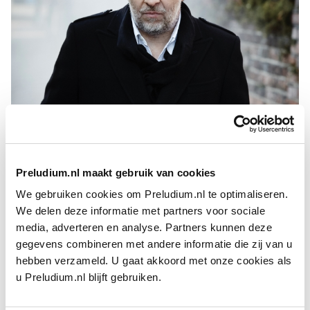
Christian Gerhaher
FOTO: GREGOR HOHENBERG
Samen met zijn vaste duopartner
Gerold Huber
volgde hij
lied
lessen bij Friedemann Berger, en hun liedinterpretaties
Preludium.nl maakt gebruik van cookies
worden algemeen beschouwd als normbepalend. De eerste cd
We gebruiken cookies om Preludium.nl te optimaliseren.
van hun Schumann-cyclus werd in 2018 bekroond met zowel
We delen deze informatie met partners voor sociale
een Gramophone Award als een O­pus Klassik.
Opernwelt
media, adverteren en analyse. Partners kunnen deze
benoemde de bariton twee keer tot Sänger des Jahres. Binnen
gegevens combineren met andere informatie die zij van u
het
opera
repertoire van Christian Gerhaher, zich uitstrekkend
hebben verzameld. U gaat akkoord met onze cookies als
van Monteverdi tot Henze, is Wolfram in
Wagner
s
u Preludium.nl blijft gebruiken.
Tannhäuser
een terugkerende favoriet in de operahuizen van
Berlijn, Wenen, Londen en thuisbasis München. Voor