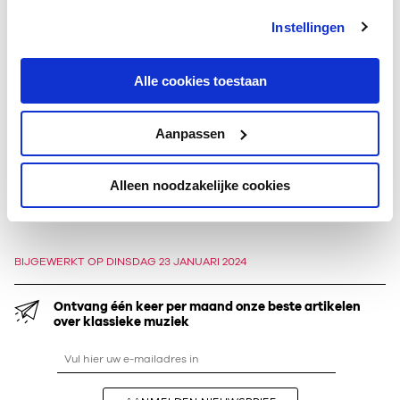
concert­repertoire wordt hij geëngageerd door onder meer de
Instellingen
Berliner Philharmoniker
, het
Symphonieorchester des
Bayerischen Rundfunks
en het
London Symphony Orchestra
.
Alle cookies toestaan
Bij het
Concertgebouworkest
is hij een regelmatige gast sinds
zijn debuut in Dvořaks
Biblische Lieder
in oktober 2004. Het
Aanpassen
laatste gezamenlijke optreden was in december 2019, in
Schumanns
Szenen aus Goethes Faust
onder
John Eliot
Gardiner
. Van een eerdere uitvoering, met Nikolaus
Alleen noodzakelijke cookies
Harnoncourt in 2008, verscheen een cd op RCO Live.
BIJGEWERKT OP DINSDAG 23 JANUARI 2024
Ontvang één keer per maand onze beste artikelen
over klassieke muziek