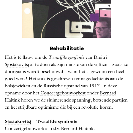
Rehabilitatie
Het is té flauw om de
Twaalfde symfonie
van
Dmitri
Sjostakovitsj
af te doen als zijn minste van de vijftien – zoals ze
doorgaans wordt beschouwd – want het is gewoon een heel
goed werk! Het stuk is geschreven ter nagedachtenis aan de
bolsjewieken en de Russische opstand van 1917. In deze
opname door het
Concertgebouworkest
onder
Bernard
Haitink
horen we de sluimerende spanning, botsende partijen
en het strijdbare optimisme die bij een revolutie horen.
Sjostakovitsj
– Twaalfde symfonie
Concertgebouworkest o.l.v. Bernard Haitink.