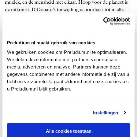
muziek, en de mensheid met elkaar. Hoop voor de planeet is
de uitkomst. DiDonato’s toewijding is hoorbaar tot in alle
details en haar stem is thuis in alle muziekstijlen. Alles is
kleurrijk en in balans op deze cd, zelfs
Mahler
en Ives op
darmsnaren.
Preludium.nl maakt gebruik van cookies
EDEN
We gebruiken cookies om Preludium.nl te optimaliseren.
Joyce DiDonato — mezzosopraan
We delen deze informatie met partners voor sociale
il Pomo d’Oro
o.l.v. Maxim ­Emelyanychev
media, adverteren en analyse. Partners kunnen deze
Warner Classics
gegevens combineren met andere informatie die zij van u
hebben verzameld. U gaat akkoord met onze cookies als
u Preludium.nl blijft gebruiken.
Instellingen
Alle cookies toestaan