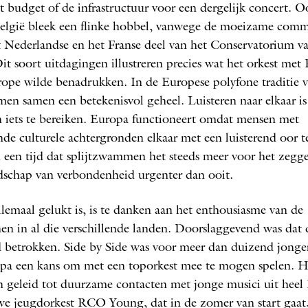
t budget of de infrastructuur voor een dergelijk concert. O
België bleek een flinke hobbel, vanwege de moeizame comm
t Nederlandse en het Franse deel van het Conservatorium v
Dit soort uitdagingen illustreren precies wat het orkest me
ope wilde benadrukken. In de Europese polyfone traditie
men samen een betekenisvol geheel. Luisteren naar elkaar is 
iets te bereiken. Europa functioneert omdat mensen met
ende culturele achtergronden elkaar met een luisterend oor 
n een tijd dat splijtzwammen het steeds meer voor het zeg
dschap van verbondenheid urgenter dan ooit.
llemaal gelukt is, is te danken aan het enthousiasme van de
en in al die verschillende landen. Doorslaggevend was dat 
d betrokken. Side by Side was voor meer dan duizend jonge
pa een kans om met een toporkest mee te mogen spelen. H
 geleid tot duurzame contacten met jonge musici uit heel
e jeugdorkest RCO Young, dat in de zomer van start gaat,