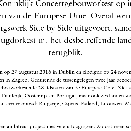
Koninklijk Concertgebouworkest op in
en van de Europese Unie. Overal wer
ngswerk Side by Side uitgevoerd sam
eugd­orkest uit het desbetreffende lan
terugblik.
n op 27 augustus 2016 in Dublin en eindigde op 24 nove
en in Zagreb. Gedurende de tussengelegen twee jaar bezoc
ebouworkest
alle 28 lidstaten van de Europese Unie. Niet a
s Frankrijk, Oostenrijk en Portugal, maar ook zes landen wa
oit eerder optrad: Bulgarije, Cyprus, Estland, Litouwen, Ma
.
en ambitieus project met vele uitdagingen. Zo ontberen 