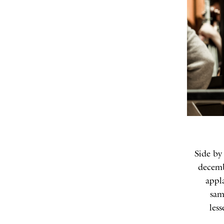
Side by
decemb
appl
sam
les