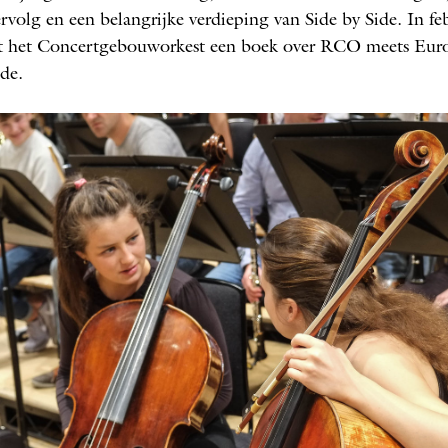
ervolg en een belangrijke verdieping van Side by Side. In fe
rt het Concertgebouworkest een boek over RCO meets Eur
ide.