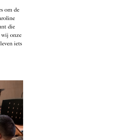
es om de
aroline
unt die
 wij onze
even iets