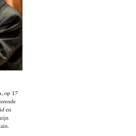
n, op 17
derende
id en
zijn
ain.