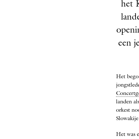
het 
land
openi
een j
Het bego
jongstled
Concertg
landen al
orkest no
Slowakije
Het was e