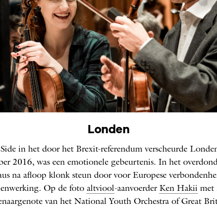
Londen
 Side in het door het Brexit-referendum verscheurde Londe
er 2016, was een emotionele gebeurtenis. In het overdon
aus na afloop klonk steun door voor Europese verbondenhe
enwerking. Op de foto
altviool
-aanvoerder
Ken Hakii
met 
senaargenote van het National Youth Orchestra of Great Brit