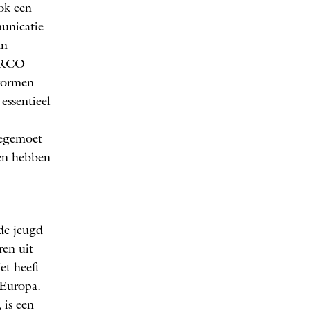
ok een
unicatie
an
t RCO
 vormen
essentieel
tegemoet
gen hebben
de jeugd
ren uit
et heeft
 Europa.
 is een