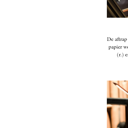
De aftrap
papier w
(r.) 