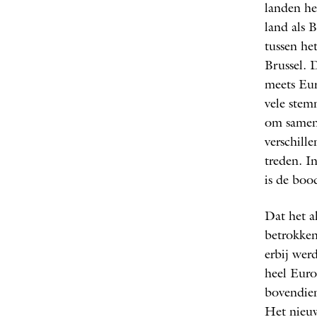
landen he
land als 
tussen he
Brussel. 
meets Eur
vele stem
om samen 
verschill
treden. I
is de boo
Dat het a
betrokken
erbij wer
heel Euro
bovendien
Het nieuw