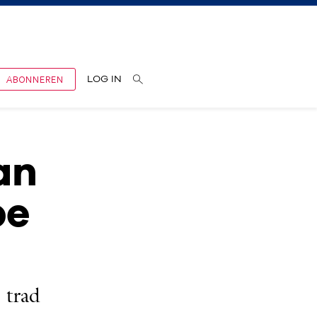
ABONNEREN
LOG IN
an
pe
 trad