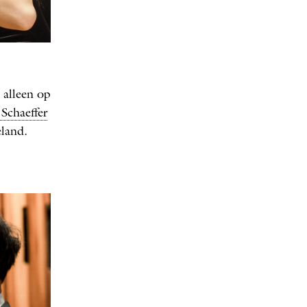
 alleen op
Schaeffer
eland.