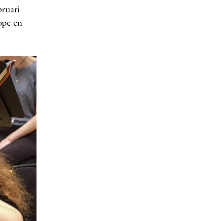
bruari
ope en