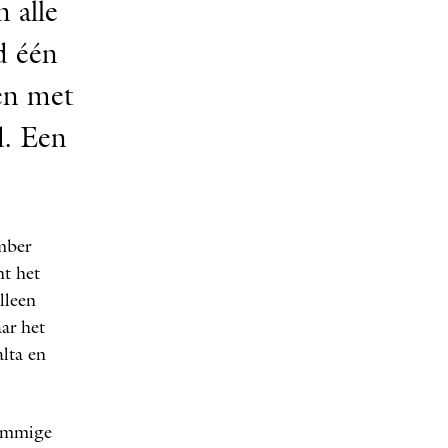
 alle
d één
en met
d. Een
mber
ht het
lleen
ar het
lta en
sommige