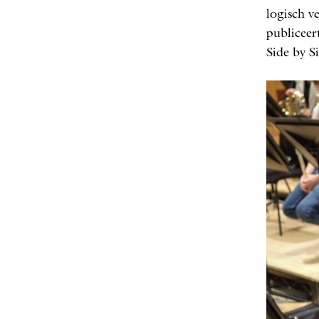
logisch v
publicee
Side by S