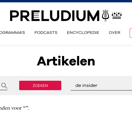
OGRAMMA'S
PODCASTS
ENCYCLOPEDIE
OVER
Artikelen
ZOEKEN
de insider
nden voor “”.