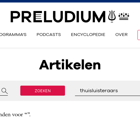
OGRAMMA'S
PODCASTS
ENCYCLOPEDIE
OVER
Artikelen
ZOEKEN
thuisluisteraars
nden voor “”.