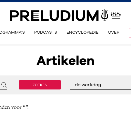
OGRAMMA'S
PODCASTS
ENCYCLOPEDIE
OVER
Artikelen
ZOEKEN
de werkdag
nden voor “”.