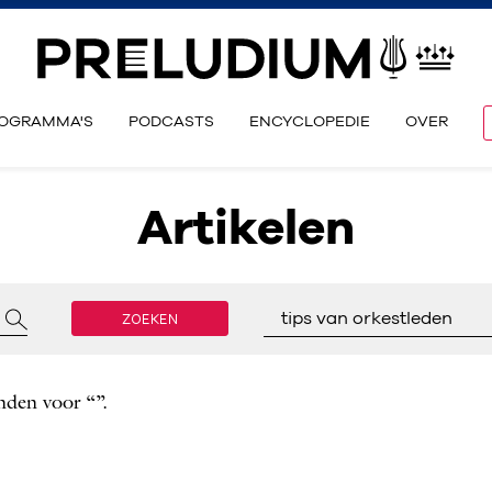
OGRAMMA'S
PODCASTS
ENCYCLOPEDIE
OVER
Artikelen
ZOEKEN
tips van orkestleden
nden voor “”.