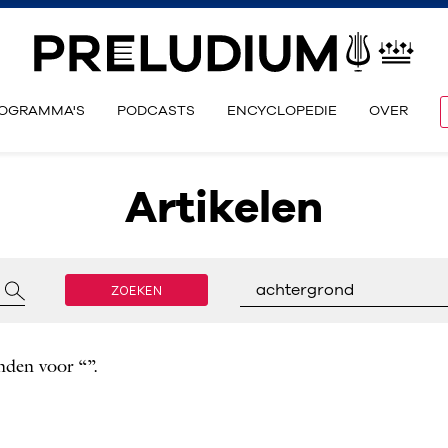
OGRAMMA'S
PODCASTS
ENCYCLOPEDIE
OVER
Artikelen
ZOEKEN
achtergrond
nden voor “”.