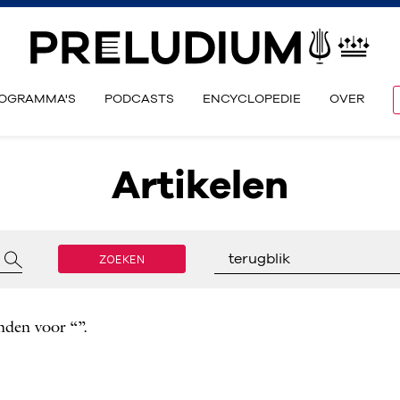
OGRAMMA'S
PODCASTS
ENCYCLOPEDIE
OVER
Artikelen
ZOEKEN
terugblik
nden voor “”.