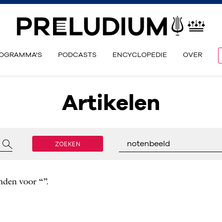
OGRAMMA'S
PODCASTS
ENCYCLOPEDIE
OVER
Artikelen
ZOEKEN
notenbeeld
nden voor “”.