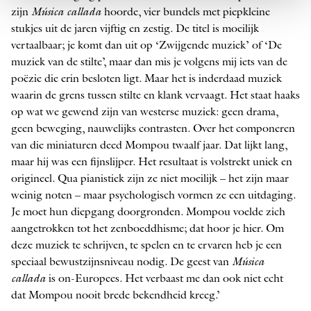
zijn
Música callada
hoorde, vier bundels met piepkleine
stukjes uit de jaren vijftig en zestig. De titel is moeilijk
vertaalbaar; je komt dan uit op ‘Zwijgende muziek’ of ‘De
muziek van de stilte’, maar dan mis je volgens mij iets van de
poëzie die erin besloten ligt. Maar het is inderdaad muziek
waarin de grens tussen stilte en klank vervaagt. Het staat haaks
op wat we gewend zijn van westerse muziek: geen drama,
geen beweging, nauwelijks contrasten. Over het componeren
van die miniaturen deed Mompou twaalf jaar. Dat lijkt lang,
maar hij was een fijn­slijper. Het resultaat is volstrekt uniek en
origineel. Qua pianistiek zijn ze niet moeilijk – het zijn maar
weinig noten – maar psychologisch vormen ze een uitdaging.
Je moet hun diepgang doorgronden. Mompou voelde zich
aangetrokken tot het zenboeddhisme; dat hoor je hier. Om
deze muziek te schrijven, te spelen en te ervaren heb je een
speciaal bewustzijnsniveau nodig. De geest van
Música
callada
is on-­Europees. Het verbaast me dan ook niet echt
dat Mompou nooit brede bekendheid kreeg.’