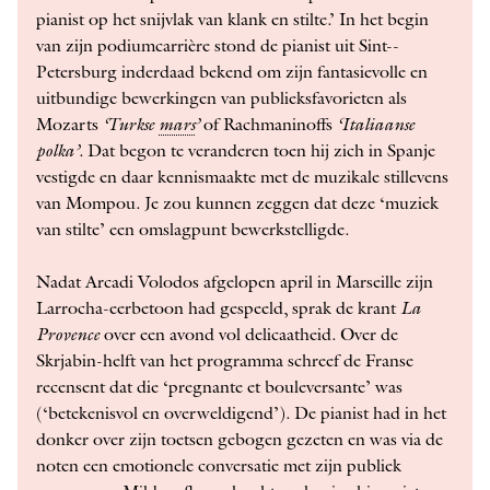
pianist op het snijvlak van klank en stilte.’ In het begin
van zijn podiumcarrière stond de pianist uit Sint-­
Petersburg inderdaad bekend om zijn fantasievolle en
uitbundige ­bewerkingen van ­publieksfavorieten als
Mozarts
‘Turkse
mars
’
of Rachmaninoffs
‘Italiaanse
polka’
. Dat begon te veranderen toen hij zich in Spanje
vestigde en daar kennismaakte met de muzikale stillevens
van Mompou. Je zou kunnen zeggen dat deze ‘muziek
van stilte’ een omslagpunt bewerkstelligde.
Nadat Arcadi Volodos afgelopen april in Marseille zijn
Larrocha-­eerbetoon had gespeeld, sprak de krant
La
Provence
over een avond vol delicaatheid. Over de
Skrjabin-helft van het programma schreef de Franse
recensent dat die ‘pregnante et bouleversante’ was
(‘betekenisvol en overweldigend’). De pianist had in het
donker over zijn toetsen gebogen gezeten en was via de
noten een emotionele conversatie met zijn publiek