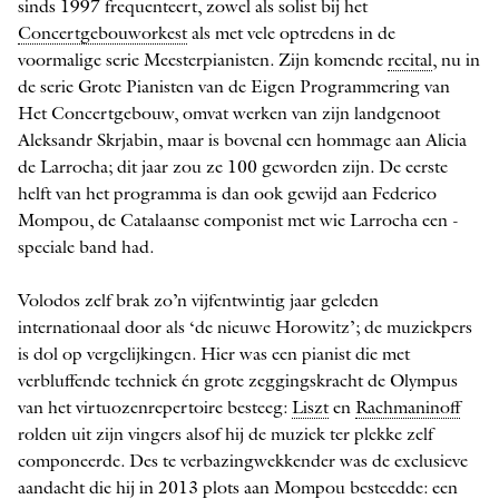
sinds 1997 frequenteert, zowel als solist bij het
Concertgebouworkest
als met vele optredens in de
voormalige serie Meesterpianisten. Zijn komende
recital
, nu in
de serie Grote Pianisten van de Eigen Programmering van
Het Concertgebouw, omvat werken van zijn landgenoot
Aleksandr Skrjabin, maar is bovenal een hommage aan Alicia
de Larrocha; dit jaar zou ze 100 geworden zijn. De eerste
helft van het programma is dan ook gewijd aan Federico
Mompou, de Catalaanse componist met wie Larrocha een ­
speciale band had.
Volodos zelf brak zo’n vijfentwintig jaar geleden
internationaal door als ‘de nieuwe Horowitz’; de muziekpers
is dol op vergelijkingen. Hier was een pianist die met
verbluffende techniek én grote zeggingskracht de Olympus
van het virtuozenrepertoire besteeg:
Liszt
en
Rachmaninoff
rolden uit zijn vingers alsof hij de muziek ter plekke zelf
componeerde. Des te verbazingwekkender was de exclusieve
aandacht die hij in 2013 plots aan Mompou besteedde: een