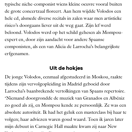
typische niche-componist wiens kleine oeuvre vooral buiten
de grote concertzaal floreert. Aan hem wijdde Volodos een
hele cd, alsmede diverse recitals in zalen waar men ­artistieke
risico’s doorgaans liever uit de weg gaat. Zijn lef werd
beloond. Volodos werd op het schild ­gehesen als Mompou-
expert en, door zijn aandacht voor andere Spaanse
componisten, als een van Alicia de Larrocha’s belangrijkste
erfgenamen.
Uit de hokjes
De jonge Volodos, eenmaal afgestudeerd in Moskou, raakte
tijdens zijn vervolgopleiding in Madrid geboeid door
Larrocha’s baanbrekende vertolkingen van Spaans repertoire.
‘Niemand doorgrondde de muziek van Granados en Albéniz
zo goed als zij, en Mompou kende ze persoonlijk. Ze was een
absolute autoriteit. Ik had het geluk een masterclass bij haar te
volgen; haar adviezen waren goud waard. Toen ik jaren later
mijn debuut in Carnegie Hall maakte kwam zij naar New