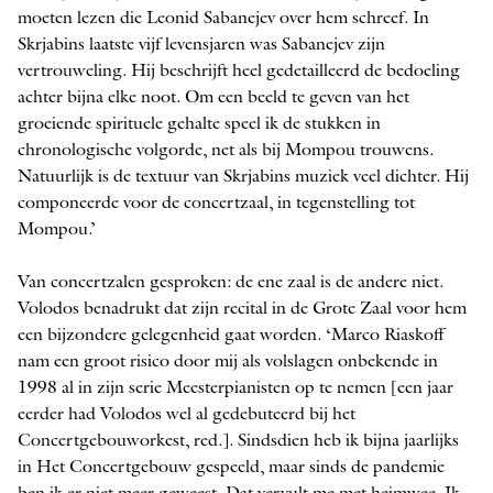
moeten lezen die Leonid Sabanejev over hem schreef. In
Skrjabins laatste vijf levensjaren was Sabanejev zijn
vertrouweling. Hij beschrijft heel gedetailleerd de bedoeling
achter bijna elke noot. Om een beeld te geven van het
groeiende spirituele gehalte speel ik de stukken in
chronologische volgorde, net als bij Mompou trouwens.
Natuurlijk is de textuur van Skrjabins muziek veel dichter. Hij
componeerde voor de concertzaal, in tegenstelling tot
Mompou.’
Van concertzalen gesproken: de ene zaal is de andere niet.
Volodos benadrukt dat zijn recital in de Grote Zaal voor hem
een bijzondere gelegenheid gaat worden. ‘Marco Riaskoff
nam een groot risico door mij als ­volslagen onbekende in
1998 al in zijn serie Meesterpianisten op te nemen [een jaar
eerder had Volodos wel al gedebuteerd bij het
Concertgebouworkest, red.]. Sindsdien heb ik bijna jaarlijks
in Het Concertgebouw gespeeld, maar sinds de pandemie