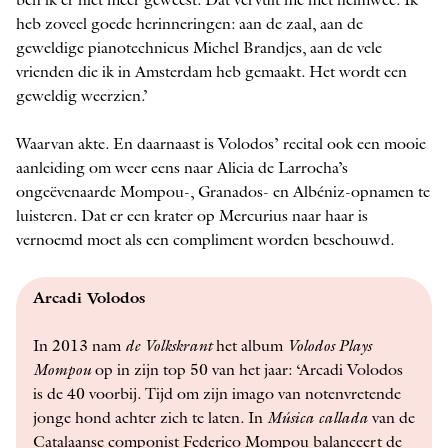
ben ik er niet meer geweest. Dat vervult me met heimwee. Ik
heb zoveel goede herinneringen: aan de zaal, aan de
geweldige pianotechnicus Michel Brandjes, aan de vele
vrienden die ik in Amsterdam heb gemaakt. Het wordt een
geweldig weerzien.’
Waarvan akte. En daarnaast is Volodos’ recital ook een mooie
aanleiding om weer eens naar Alicia de Larrocha’s
ongeëvenaarde Mompou-, Granados- en Albéniz-opnamen te
luisteren. Dat er een krater op Mercurius naar haar is
vernoemd moet als een compliment worden beschouwd.
Arcadi Volodos
In 2013 nam
de Volkskrant
het album
Volodos Plays
Mompou
op in zijn top 50 van het jaar: ‘Arcadi Volodos
is de 40 voorbij. Tijd om zijn imago van notenvretende
jonge hond achter zich te laten. In
Música callada
van de
Catalaanse ­componist Federico Mompou balanceert de