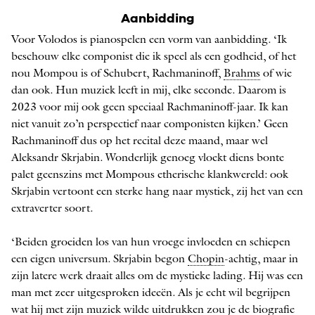
Aanbidding
Voor Volodos is pianospelen een vorm van aanbidding. ‘Ik
beschouw elke componist die ik speel als een godheid, of het
nou Mompou is of Schubert, Rachmaninoff,
Brahms
of wie
dan ook. Hun muziek leeft in mij, elke seconde. Daarom is
2023 voor mij ook geen speciaal Rachmaninoff-jaar. Ik kan
niet vanuit zo’n perspectief naar componisten kijken.’ Geen
Rachmaninoff dus op het recital deze maand, maar wel
Aleksandr Skrjabin. Wonderlijk genoeg vloekt diens bonte
palet geenszins met Mompous etherische ­klankwereld: ook
Skrjabin vertoont een sterke hang naar mystiek, zij het van een
extraverter soort.
‘Beiden groeiden los van hun vroege invloeden en schiepen
een eigen universum. Skrjabin begon
Chopin
-achtig, maar in
zijn latere werk draait alles om de mystieke lading. Hij was een
man met zeer uitgesproken ideeën. Als je echt wil begrijpen
wat hij met zijn muziek wilde uitdrukken zou je de biografie