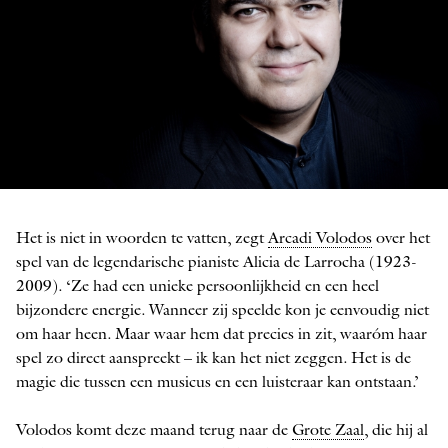
Arcadi Volodos
Het is niet in woorden te vatten, zegt
Arcadi Volodos
over het
FOTO: MARCO BORGGREVE
spel van de ­legendarische pianiste Alicia de ­Larrocha (1923-
2009). ‘Ze had een unieke persoonlijkheid en een heel
bijzondere energie. Wanneer zij speelde kon je eenvoudig niet
om haar heen. Maar waar hem dat precies in zit, waaróm haar
spel zo direct aanspreekt – ik kan het niet zeggen. Het is de
magie die tussen een musicus en een luisteraar kan ontstaan.’
Volodos komt deze maand terug naar de
Grote Zaal
, die hij al