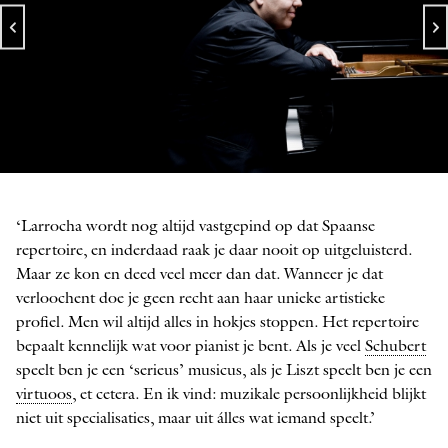
Arcadi Volodos
FOTO: MARCO BORGGREVE
‘Larrocha wordt nog altijd vastgepind op dat Spaanse
repertoire, en inderdaad raak je daar nooit op uitgeluisterd.
Maar ze kon en deed veel meer dan dat. Wanneer je dat
verloochent doe je geen recht aan haar unieke artistieke
profiel. Men wil altijd alles in hokjes stoppen. Het repertoire
bepaalt kennelijk wat voor pianist je bent. Als je veel
Schubert
speelt ben je een ­‘serieus’ musicus, als je Liszt speelt ben je een
virtuoos
, et cetera. En ik vind: muzi­kale persoonlijkheid blijkt
niet uit specialisaties, maar uit álles wat iemand speelt.’