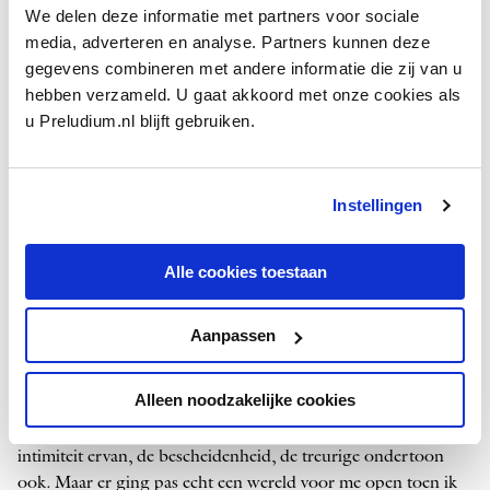
kanten uit. Albéniz, Falla en Mompou werden sterk beïnvloed
We delen deze informatie met partners voor sociale
door Franse muziek. Mompou is in dat opzicht extra
media, adverteren en analyse. Partners kunnen deze
interessant. In zijn vroege werken klinken Catalaanse
gegevens combineren met andere informatie die zij van u
volksdansjes, Fauré en Ravel door. Decennia later, in
Música
hebben verzameld. U gaat akkoord met onze cookies als
callada
, hoor je daar bijna niets meer van terug en heeft hij
u Preludium.nl blijft gebruiken.
een nieuwe, eigen wereld betreden: spiritueel, minimalistisch,
zonder enige verwijzing naar bestaande stijlen.’
Instellingen
‘Marco Riaskoff nam een groot risico door mij als ­
volslagen onbekende in zijn serie Meesterpianisten
op te nemen’
Alle cookies toestaan
Federico Mompou was nooit een
in your face
-componist. Hij
ging ­publiek uit de weg en promootte zijn composities niet.
Aanpassen
Je moet op hem geattendeerd worden, merkte Volodos. ‘Ik
leerde zijn muziek kennen via een Catalaanse vriend. Die liet
Alleen noodzakelijke cookies
me een paar vroege werken horen, zoals de
Scènes d’enfants
en
de
Canciones y danzas
. Wat me meteen aansprak was de
intimiteit ervan, de bescheidenheid, de treurige ondertoon
ook. Maar er ging pas echt een wereld voor me open toen ik