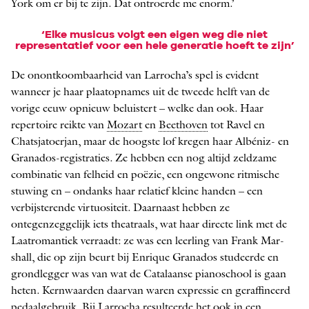
York om er bij te zijn. Dat ontroerde me enorm.’
‘Elke musicus volgt een eigen weg die niet
representatief voor een hele generatie hoeft te zijn’
De onontkoombaarheid van ­Larrocha’s spel is evident
wanneer je haar plaat­opnames uit de tweede helft van de
vorige eeuw opnieuw beluistert – welke dan ook. Haar
repertoire reikte van
Mozart
en
Beethoven
tot Ravel en
Chatsjatoerjan, maar de hoogste lof kregen haar Albéniz- en
Granados-­registraties. Ze hebben een nog altijd zeldzame
combinatie van felheid en poëzie, een ongewone ritmische
stuwing en – ondanks haar relatief kleine handen – een
verbijsterende virtuositeit. Daarnaast hebben ze
ontegenzeggelijk iets thea­traals, wat haar directe link met de
Laatromantiek verraadt: ze was een leerling van Frank Mar­
shall, die op zijn beurt bij Enrique Granados studeerde en
grondlegger was van wat de Catalaanse pianoschool is gaan
heten. Kernwaarden daarvan waren expressie en geraffineerd
pedaal­gebruik. Bij Larrocha resulteerde het ook in een