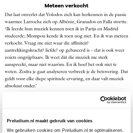
Meteen verkocht
Dat laat onverlet dat Volodos zich kan herkennen in de passie
waarmee Larrocha zich op Albéniz, Granados en Falla stortte.
‘Ik leerde hun muziek kennen toen ik in Parijs en Madrid
studeerde; Mompou kende ik toen nog niet. En ik was meteen
verkocht. Vraag me niet waar die affiniteit?
aantrekkingskracht? liefde? op gebaseerd is – dat is ook weer
zoiets ongrijpbaars. Ik weet dát die muziek me sterk
aanspreekt, maar niet waaróm. En ik hoef het ook niet te
weten. Zodra je gaat analyseren verbreek je de betovering. Dat
geldt voor elke diepe spirituele ervaring, en daar valt muziek
absoluut onder.’
‘Trouwens, ik vind het gevaarlijk en onjuist om componisten
op één hoop te gooien vanwege hun nationaliteit. Elk van hen
schept een eigen wereld en volgt een eigen weg. Wanneer ze
Preludium.nl maakt gebruik van cookies
uitgingen van inheemse volksmuziek kwamen er altijd andere
invloeden bij. Stravinsky waaierde na zijn Russische start alle
We gebruiken cookies om Preludium.nl te optimaliseren.