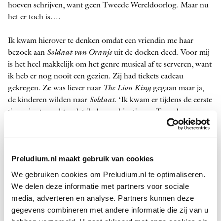
hoeven schrijven, want geen Tweede Wereldoorlog. Maar nu
het er toch is….
Ik kwam hierover te denken omdat een vriendin me haar
bezoek aan
Soldaat van Oranje
uit de doeken deed. Voor mij
is het heel makkelijk om het genre musical af te serveren, want
ik heb er nog nooit een gezien. Zij had tickets cadeau
gekregen. Ze was liever naar
The Lion King
gegaan maar ja,
de kinderen wilden naar
Soldaat
. ‘Ik kwam er tijdens de eerste
tien minuten achter dat ik de combinatie van Tweede
Wereldoorlog-ellende en entertainment nogal ongelukkig
vind’, schreef ze. Dan is 3,5 uur –
Soldaat
spant
Wagner
naar
de kroon – best lang. ‘Tijd genoeg om over mijn leven na te
Preludium.nl maakt gebruik van cookies
denken.’ Ook dat was niet zo onderhoudend.
We gebruiken cookies om Preludium.nl te optimaliseren.
Waar lag het probleem? vroeg ik. Luchtig of zelfs komisch
We delen deze informatie met partners voor sociale
bedoelde dialogen? Efteling-decorstukken? Het showballet?
media, adverteren en analyse. Partners kunnen deze
Al die zaken, zei ze. ‘Maar vooral die Tweede Wereldoorlog,
gegevens combineren met andere informatie die zij van u
waar niet meer dan een rammelend verhaal uit was gehaald.’