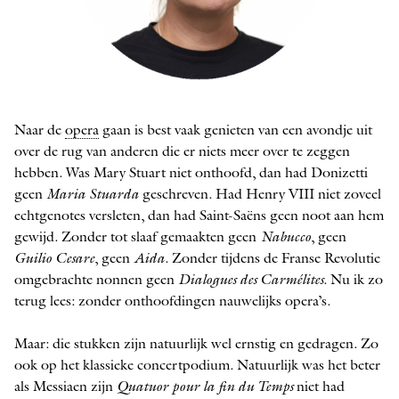
Vrouwkje Tuinman
Naar de
opera
gaan is best vaak genieten van een avondje uit
FOTO: MILAGRO ELSTAK
over de rug van anderen die er niets meer over te zeggen
hebben. Was Mary Stuart niet onthoofd, dan had Donizetti
geen
Maria Stuarda
geschreven. Had Henry VIII niet zoveel
echtgenotes versleten, dan had Saint-Saëns geen noot aan hem
gewijd. Zonder tot slaaf gemaakten geen
Nabucco
, geen
Guilio Cesare
, geen
Aida
. Zonder tijdens de Franse Revolutie
omgebrachte nonnen geen ­
Dialogues des Carmélites
. Nu ik zo
terug lees: zonder onthoofdingen nauwelijks opera’s.
Maar: die stukken zijn natuurlijk wel ernstig en gedragen. Zo
ook op het klassieke concertpodium. Natuurlijk was het beter
als Messiaen zijn
Quatuor pour la fin du Temps
niet had