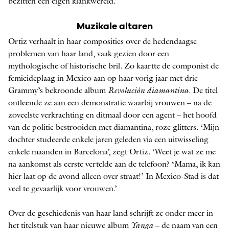
bezitten een eigen klankwereld.’
Muzikale altaren
Ortiz verhaalt in haar composities over de hedendaagse
problemen van haar land, vaak gezien door een
mythologische of historische bril. Zo kaartte de componist de
femicideplaag in Mexico aan op haar vorig jaar met drie
Grammy’s bekroonde album
Revolución diamantina
. De titel
ontleende ze aan een demonstratie waarbij vrouwen – na de
zoveelste verkrachting en ditmaal door een agent – het hoofd
van de politie bestrooiden met diamantina, roze glitters. ‘Mijn
dochter studeerde enkele jaren geleden via een uitwisseling
enkele maanden in Barcelona’, zegt Ortiz. ‘Weet je wat ze me
na aankomst als eerste vertelde aan de telefoon? ‘Mama, ik kan
hier laat op de avond alleen over straat!’ In Mexico-Stad is dat
veel te gevaarlijk voor vrouwen.’
Over de geschiedenis van haar land schrijft ze onder meer in
het titelstuk van haar nieuwe album
Yanga
– de naam van een