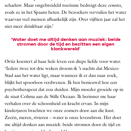
schaduw. Maar ongebreideld toerisme bedreigt deze
cenotes
,
zoals ze in het Spaans heten. De bezoekers vervuilen het water
waarvan veel mensen afhankelijk zijn. Over vijftien jaar zal het
niet meer drinkbaar zijn.’
‘Water doet me altijd denken aan muziek: beide
stromen door de tijd en bezitten een eigen
klankwereld’
Ortiz koestert al haar hele leven een diepe liefde voor water.
‘Iedere twee tot drie weken droom ik ’s nachts dat Mexico-
Stad aan het water ligt, maar wanneer ik er dan naar zoek,
blijkt het spoorloos verdwenen. Ik ben benieuwd hoe een
psychotherapeut dat zou duiden. Mijn moeder groeide op in
de staat Colima aan de Stille Oceaan. Ik herinner me haar
verhalen over de schoonheid en kracht ervan. In mijn
kinderjaren brachten we onze zomers door aan die kust.
Zeeën, meren, ­rivieren – water is onze levensbron. Het doet
me altijd denken aan muziek: beide stromen door de tijd en