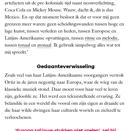
artefacten uit de pre-koloniale tijd naast neonverlichting,
Coca Cola en Mickey Mouse. Wauw, dacht ik, dit is dus
Mexico. En op dat moment besloot ik dat er voor mij geen
grenzen meer waren: geen scheidingswanden tussen hoge en
lage kunst, tussen verleden en heden, tussen Europese en
Latijns-Amerikaanse opvattingen, tussen
ritme
en
melodie
,
tussen
tonaal
en
atonaal
. Ik gebruik simpelweg alles wat tot
mij spreekt.’
Gedaanteverwisseling
Zoals veel van haar Latijns-Amerikaanse voorgangers vertrok
Ortiz in de jaren negentig naar Europa, waar de wieg van de
klassieke muziek stond. Daar moest voor haar veel te leren
zijn, geloofde ze. Het werd een teleurstellende ervaring. Ze
belandde in een wereld die vooral om zijn eigen as draaide en
die haar wilde dwingen haar culturele wortels en zichzelf te
verloochenen.
‘Europa zal jouw stukken niet spelen
’,
zei hij