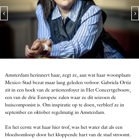
Gabriela Ortiz
FOTO: SIMON VAN BOXTEL
Amsterdam herinnert haar, zegt ze, aan wat haar woonplaats
Mexico-Stad bezat maar lang geleden verloor. Gabriela Ortiz
zit in een hoek van de artiestenfoyer in Het Concertgebouw,
een van de drie Europese zalen waar ze dit seizoen de
huiscomponist is. Om inspiratie op te doen, verbleef ze in
september en oktober regelmatig in Amsterdam.
En het eerste wat haar hier trof, was het water dat als een
bloedsomloop door het kloppende hart van de stad stroomt.