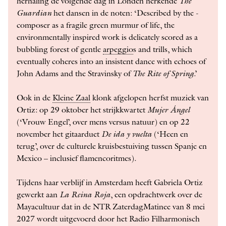
herhaling de volgende dag in Londen herkende
The
Guardian
het dansen in de noten: ‘Described by the ­
composer as a ­fragile green murmur of life, the
environmentally inspired work is delicately scored as a
bubbling forest of gentle
arpeggio
s and trills, which
eventually coheres into an insistent dance with echoes of
John Adams and the Stravinsky of
The Rite of Spring
.’
Ook in de
Kleine Zaal
klonk afgelopen herfst muziek van
Ortiz: op 29 oktober het strijkkwartet
Mujer Ángel
(‘Vrouw Engel’, over mens versus natuur) en op 22
november het gitaarduet
De ida y vuelta
(‘Heen en
terug’, over de culturele kru­isbestuiving tussen Spanje en
Mexico – inclusief flamencoritmes).
Tijdens haar verblijf in Amsterdam heeft Gabriela Ortiz
gewerkt aan
La
Reina Roja
, een opdrachtwerk over de
Mayacultuur dat in de NTR ZaterdagMatinee van 8 mei
2027 wordt uitgevoerd door het Radio Filharmonisch