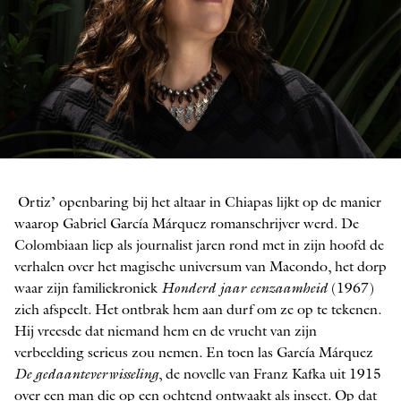
Gabriela Ortiz
Ortiz’ openbaring bij het altaar in Chiapas lijkt op de manier
FOTO: MARA ARTEAGA
waarop ­Gabriel García Márquez romanschrijver werd. De
Colombiaan liep als journalist jaren rond met in zijn hoofd de
verhalen over het magische universum van Macondo, het dorp
waar zijn familiekroniek
Honderd jaar eenzaamheid
(1967)
zich afspeelt. Het ontbrak hem aan durf om ze op te tekenen.
Hij vreesde dat niemand hem en de vrucht van zijn
verbeelding serieus zou nemen. En toen las García Márquez
De gedaanteverwisseling
, de novelle van Franz Kafka uit 1915
over een man die op een ochtend ontwaakt als insect. Op dat