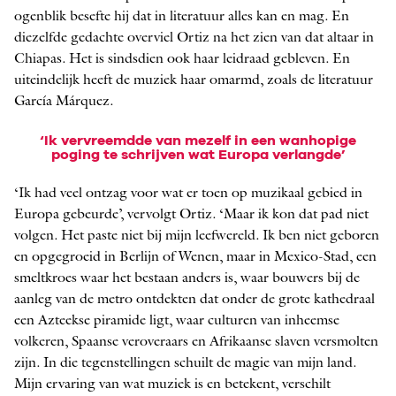
ogenblik besefte hij dat in literatuur alles kan en mag. En
diezelfde gedachte overviel Ortiz na het zien van dat altaar in
Chiapas. Het is sindsdien ook haar leidraad gebleven. En
uiteindelijk heeft de muziek haar omarmd, zoals de literatuur
García Márquez.
‘
Ik vervreemdde van mezelf in een wanhopige
poging te schrijven wat Europa verlangde’
‘Ik had veel ontzag voor wat er toen op muzikaal gebied in
Europa gebeurde’, vervolgt Ortiz. ‘Maar ik kon dat pad niet
volgen. Het paste niet bij mijn leefwereld. Ik ben niet geboren
en opgegroeid in Berlijn of Wenen, maar in Mexico-Stad, een
smeltkroes waar het bestaan anders is, waar bouwers bij de
aanleg van de metro ontdekten dat onder de grote kathedraal
een Azteekse piramide ligt, waar culturen van inheemse
volkeren, Spaanse veroveraars en Afrikaanse slaven versmolten
zijn. In die tegenstellingen schuilt de magie van mijn land.
Mijn ervaring van wat muziek is en betekent, verschilt