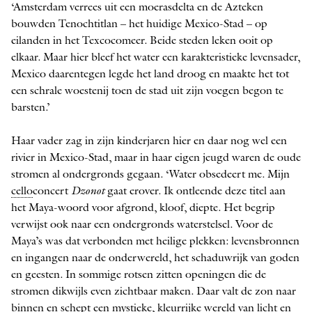
­‘Amsterdam verrees uit een moerasdelta en de Azteken
bouwden Tenochtitlan – het huidige Mexico-Stad – op
eilanden in het Texcocomeer. Beide steden leken ooit op
elkaar. Maar hier bleef het water een karakteristieke levensader,
Mexico daarentegen legde het land droog en maakte het tot
een schrale woestenij toen de stad uit zijn voegen begon te
barsten.’
Haar vader zag in zijn kinderjaren hier en daar nog wel een
rivier in Mexico-Stad, maar in haar eigen jeugd waren de oude
stromen al ondergronds gegaan. ‘Water obsedeert me. Mijn
cello
concert
Dzonot
gaat erover. Ik ontleende deze titel aan
het Maya-woord voor afgrond, kloof, diepte. Het begrip
verwijst ook naar een ondergronds waterstelsel. Voor de
Maya’s was dat verbonden met heilige plekken: levensbronnen
en ingangen naar de onderwereld, het schaduwrijk van goden
en geesten. In sommige rotsen zitten openingen die de
stromen dikwijls even zichtbaar maken. Daar valt de zon naar
binnen en schept een mystieke, kleurrijke wereld van licht en