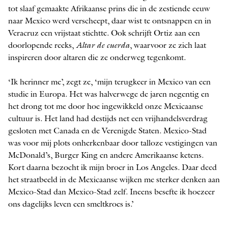
tot slaaf gemaakte Afrikaanse prins die in de zestiende eeuw
naar Mexico werd verscheept, daar wist te ontsnappen en in
Veracruz een vrijstaat stichtte. Ook schrijft Ortiz aan een
doorlopende reeks,
Altar de cuerda
, waarvoor ze zich laat
inspireren door altaren die ze onderweg tegenkomt.
‘Ik herinner me’, zegt ze, ‘mijn terug­keer in Mexico van een
studie in Europa. Het was halverwege de jaren negentig en
het drong tot me door hoe ingewikkeld onze Mexicaanse
cultuur is. Het land had destijds net een vrijhandelsverdrag
gesloten met Canada en de Verenigde Staten. Mexico-Stad
was voor mij plots onherkenbaar door talloze vestigingen van
McDonald’s, Burger King en andere Amerikaanse ketens.
Kort daarna bezocht ik mijn broer in Los Angeles. Daar deed
het straatbeeld in de Mexicaanse wijken me sterker denken aan
Mexico-Stad dan Mexico-Stad zelf. Ineens besefte ik hoezeer
ons dagelijks leven een smeltkroes is.’