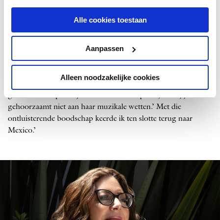
belangstelling voor haar muzikale erfgoed. ‘Ik opende mijn
deuren voor Europa. In de omgekeerde richting daarentegen
Alle cookies toestaan
bleven ze gesloten. Mijn Londense compositieleraar eiste dat
ik ritmes zou weglaten. ‘Dat is zoiets als mijn arm afhakken’,
wierp ik tegen. Bij de zomercursus in Darmstadt – ooit het
Aanpassen
epicentrum van de avant-garde – probeerde men mij in een
intellectualistisch keurslijf te persen. Een Latijns-Amerikaanse
Alleen noodzakelijke cookies
componist die doceerde in Milaan zei me recht in mijn
gezicht: ‘Europa zal jouw stukken niet spelen, want jij
gehoorzaamt niet aan haar muzikale wetten.’ Met die
ontluisterende boodschap keerde ik ten slotte terug naar
Mexico.’