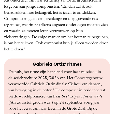
Als onderdeel van haar residency zal Ortiz in Amsterdam
lesgeven aan jonge componisten. ‘En dan zal ik ook
benadrukken hoe belangrijk het is jezelf te ontdekken.
Componisten gaan een jarenlange en diepgravende reis
tegemoet, waarin ze telkens angsten onder ogen moeten zien
en waarin ze moeten leren vertrouwen op hun
zielservaringen. De enige manier om het bestaan te begrijpen,
is om het te leven. Ook componist kun je alleen worden door
het te doen.’
Gabriela Ortiz’ ritmes
De puls, het ritme zijn bepalend voor haar muziek – in
de serie­brochure 2025/2026 van Het Concertgebouw
verwoordde Gabriela Ortiz dit als: ‘Ik hou van dansen,
van beweging in de noten.’ De composer in residence zat
bij de wereldpremière van haar
Si el oxígeno fuera verde
(‘Als zuurstof groen was’) op 24 september vorig jaar
voor het eerst van haar leven in de
Grote Zaal
. Bij de