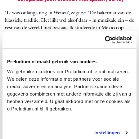
‘Ik was onlangs nog in Wenen’, zegt ze. ‘De bakermat van de
klassieke traditie. Het lijkt wel alsof daar – in muzikale zin – de
rest van de wereld niet bestaat. Ik studeerde in Mexico op
jonge leeftijd piano met
Bach
,
Mozart
en
Beethoven
als
leermeesters. En ik hou van
Mahler
s symfonieën, die me
zoveel ­vertellen over muziek en het leven. Maar ik begon me
pas echt met Europa verbonden te voelen toen mijn
Preludium.nl maakt gebruik van cookies
Mexicaanse pianoleraar me liet kennismaken met
Bartók
s
We gebruiken cookies om Preludium.nl te optimaliseren.
Mikrokosmos
. Dat veranderde mijn leven. Ik ontdekte andere
We delen deze informatie met partners voor sociale
talen en ritmes. Mijn vader was architect, mijn moeder
media, adverteren en analyse. Partners kunnen deze
psychoanalyticus, maar daarnaast hadden zij een tweede
gegevens combineren met andere informatie die zij van u
loopbaan als muzikanten in Los Folkloristas. Ik groeide op
hebben verzameld. U gaat akkoord met onze cookies als
met Latijns-Amerikaanse volksmelodieën. Het ontdekken van
u Preludium.nl blijft gebruiken.
Bartók deed me al vroeg geloven dat er in de klassieke ca­non
ook plek moest zijn voor de volksmuziek uit mijn wereld.’
Maar dat viel tegen. Het klassieke continent koesterde geen
Instellingen