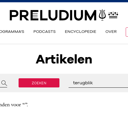
OGRAMMA'S
PODCASTS
ENCYCLOPEDIE
OVER
Artikelen
ZOEKEN
terugblik
nden voor “”.