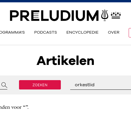
OGRAMMA'S
PODCASTS
ENCYCLOPEDIE
OVER
Artikelen
ZOEKEN
orkestlid
nden voor “”.