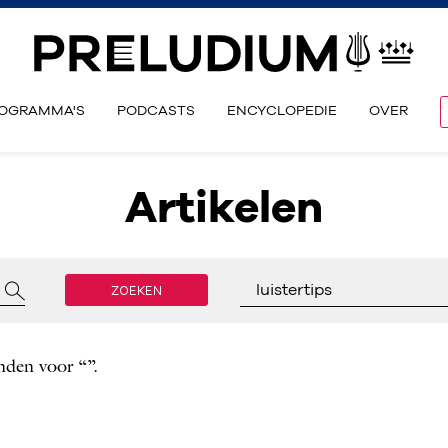
OGRAMMA'S
PODCASTS
ENCYCLOPEDIE
OVER
Artikelen
ZOEKEN
luistertips
nden voor “”.