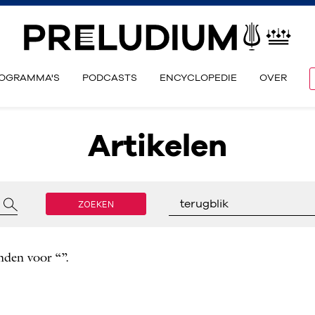
OGRAMMA'S
PODCASTS
ENCYCLOPEDIE
OVER
Artikelen
ZOEKEN
terugblik
nden voor “”.