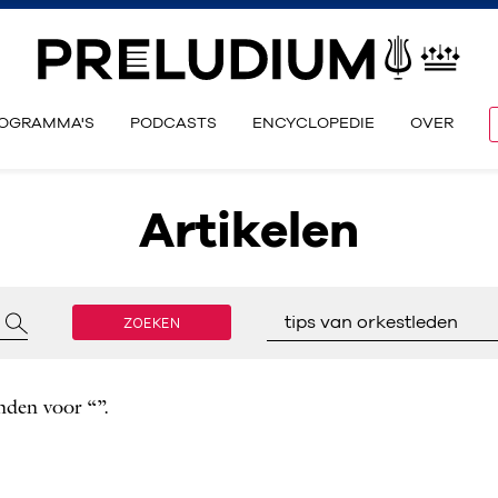
OGRAMMA'S
PODCASTS
ENCYCLOPEDIE
OVER
Artikelen
ZOEKEN
tips van orkestleden
nden voor “”.