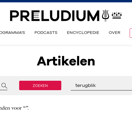
OGRAMMA'S
PODCASTS
ENCYCLOPEDIE
OVER
Artikelen
ZOEKEN
terugblik
nden voor “”.