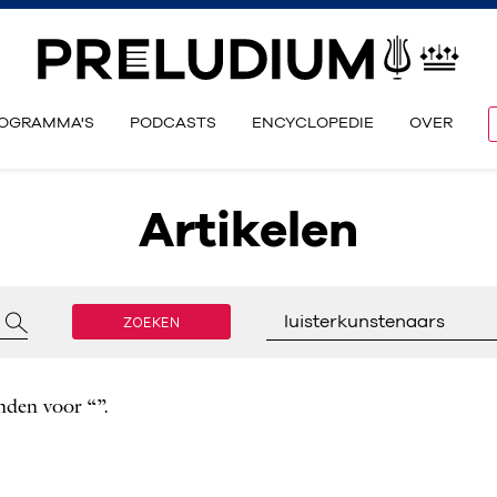
OGRAMMA'S
PODCASTS
ENCYCLOPEDIE
OVER
Artikelen
ZOEKEN
luisterkunstenaars
nden voor “”.