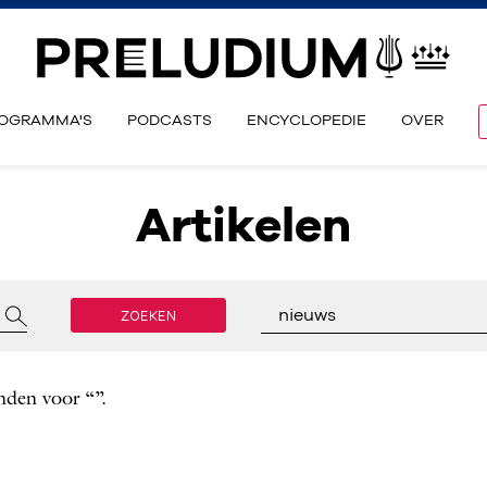
OGRAMMA'S
PODCASTS
ENCYCLOPEDIE
OVER
Artikelen
ZOEKEN
nieuws
nden voor “”.